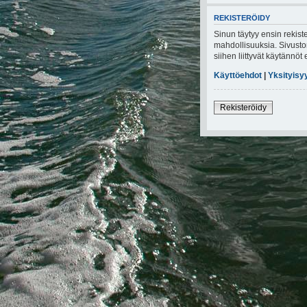
REKISTERÖIDY
Sinun täytyy ensin rekiste
mahdollisuuksia. Sivuston
siihen liittyvät käytännö
Käyttöehdot
|
Yksityisy
Rekisteröidy