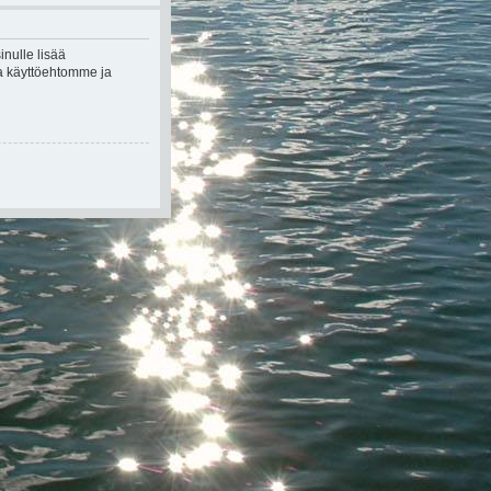
inulle lisää
kea käyttöehtomme ja