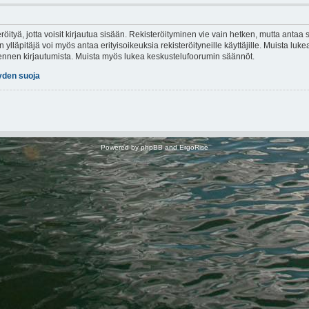
röityä, jotta voisit kirjautua sisään. Rekisteröityminen vie vain hetken, mutta antaa s
 ylläpitäjä voi myös antaa erityisoikeuksia rekisteröityneille käyttäjille. Muista lu
t ennen kirjautumista. Muista myös lukea keskustelufoorumin säännöt.
yden suoja
Powered by
phpBB
and
ErgoRise