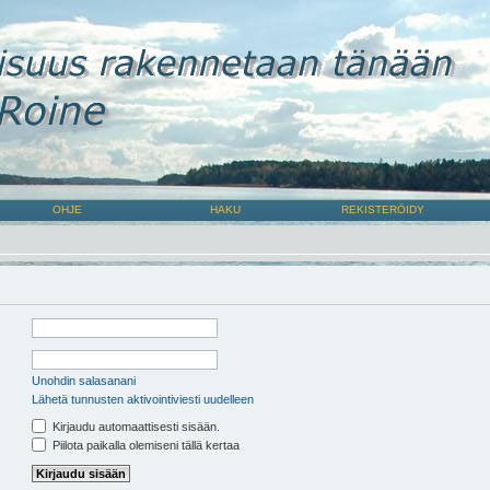
OHJE
HAKU
REKISTERÖIDY
Unohdin salasanani
Lähetä tunnusten aktivointiviesti uudelleen
Kirjaudu automaattisesti sisään.
Piilota paikalla olemiseni tällä kertaa