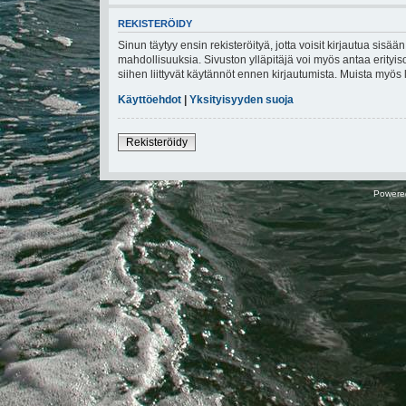
REKISTERÖIDY
Sinun täytyy ensin rekisteröityä, jotta voisit kirjautua sisä
mahdollisuuksia. Sivuston ylläpitäjä voi myös antaa erityiso
siihen liittyvät käytännöt ennen kirjautumista. Muista myö
Käyttöehdot
|
Yksityisyyden suoja
Rekisteröidy
Powere