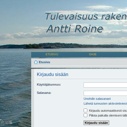
ETUSIVU
OHJE
Etusivu
Kirjaudu sisään
Käyttäjätunnus:
Salasana:
Unohdin salasanani
Lähetä tunnusten aktivointiviest
Kirjaudu automaattisesti sis
Piilota paikalla olemiseni täl