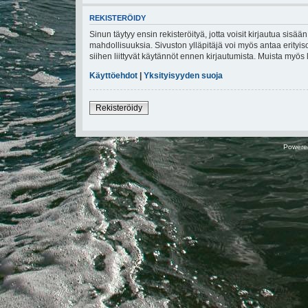
REKISTERÖIDY
Sinun täytyy ensin rekisteröityä, jotta voisit kirjautua sisä
mahdollisuuksia. Sivuston ylläpitäjä voi myös antaa erityiso
siihen liittyvät käytännöt ennen kirjautumista. Muista myö
Käyttöehdot
|
Yksityisyyden suoja
Rekisteröidy
Powere