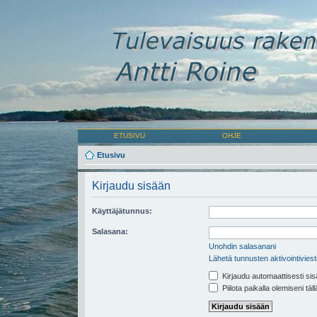
ETUSIVU
OHJE
Etusivu
Kirjaudu sisään
Käyttäjätunnus:
Salasana:
Unohdin salasanani
Lähetä tunnusten aktivointiviest
Kirjaudu automaattisesti sis
Piilota paikalla olemiseni täl