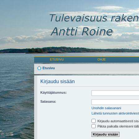
ETUSIVU
OHJE
Etusivu
Kirjaudu sisään
Käyttäjätunnus:
Salasana:
Unohdin salasanani
Lähetä tunnusten aktivointiviest
Kirjaudu automaattisesti sis
Piilota paikalla olemiseni täl