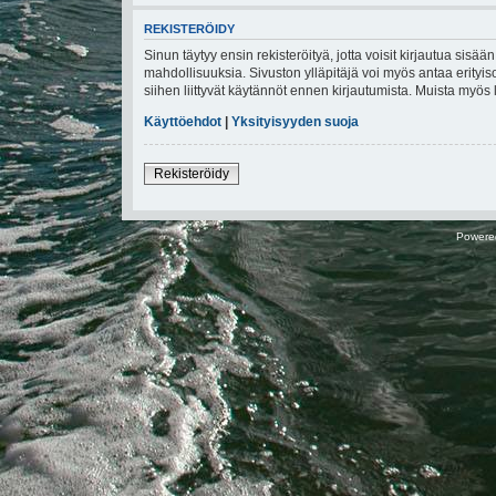
REKISTERÖIDY
Sinun täytyy ensin rekisteröityä, jotta voisit kirjautua sisä
mahdollisuuksia. Sivuston ylläpitäjä voi myös antaa erityiso
siihen liittyvät käytännöt ennen kirjautumista. Muista myö
Käyttöehdot
|
Yksityisyyden suoja
Rekisteröidy
Powere