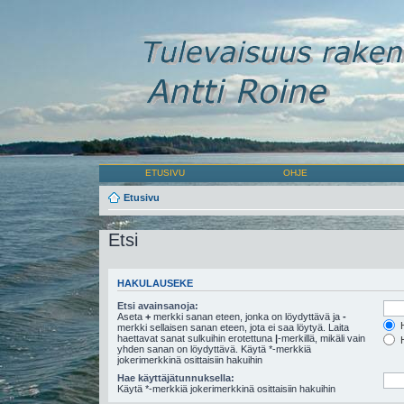
ETUSIVU
OHJE
Etusivu
Etsi
HAKULAUSEKE
Etsi avainsanoja:
Aseta
+
merkki sanan eteen, jonka on löydyttävä ja
-
H
merkki sellaisen sanan eteen, jota ei saa löytyä. Laita
haettavat sanat sulkuihin erotettuna
|
-merkillä, mikäli vain
H
yhden sanan on löydyttävä. Käytä *-merkkiä
jokerimerkkinä osittaisiin hakuihin
Hae käyttäjätunnuksella:
Käytä *-merkkiä jokerimerkkinä osittaisiin hakuihin