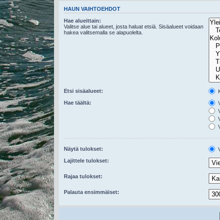
HAUN VAIHTOEHDOT
Hae alueittain:
Valitse alue tai alueet, josta haluat etsiä. Sisäalueet voidaan
hakea valitsemalla se alapuolelta.
Etsi sisäalueet:
K
Hae täältä:
V
V
V
V
Näytä tulokset:
V
Lajittele tulokset:
Rajaa tulokset:
Palauta ensimmäiset: