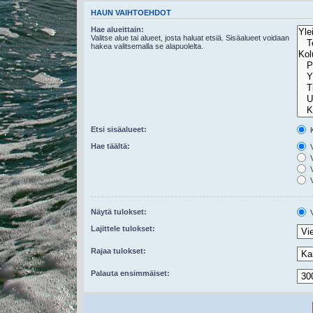
HAUN VAIHTOEHDOT
Hae alueittain:
Valitse alue tai alueet, josta haluat etsiä. Sisäalueet voidaan
hakea valitsemalla se alapuolelta.
Etsi sisäalueet:
K
Hae täältä:
V
V
V
V
Näytä tulokset:
V
Lajittele tulokset:
Rajaa tulokset:
Palauta ensimmäiset: