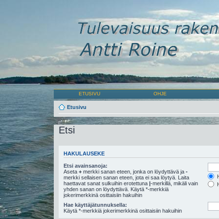
ETUSIVU
OHJE
Etusivu
Etsi
HAKULAUSEKE
Etsi avainsanoja:
Aseta
+
merkki sanan eteen, jonka on löydyttävä ja
-
H
merkki sellaisen sanan eteen, jota ei saa löytyä. Laita
haettavat sanat sulkuihin erotettuna
|
-merkillä, mikäli vain
H
yhden sanan on löydyttävä. Käytä *-merkkiä
jokerimerkkinä osittaisiin hakuihin
Hae käyttäjätunnuksella:
Käytä *-merkkiä jokerimerkkinä osittaisiin hakuihin