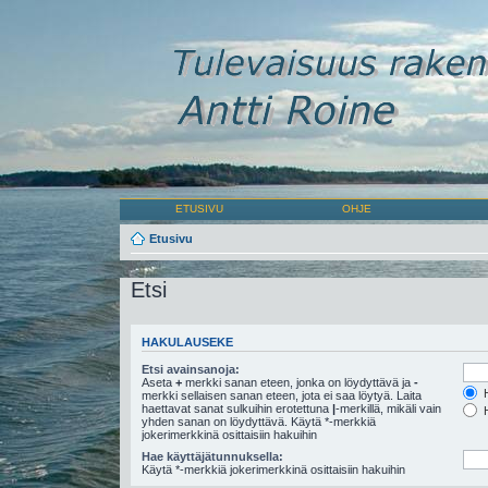
ETUSIVU
OHJE
Etusivu
Etsi
HAKULAUSEKE
Etsi avainsanoja:
Aseta
+
merkki sanan eteen, jonka on löydyttävä ja
-
H
merkki sellaisen sanan eteen, jota ei saa löytyä. Laita
haettavat sanat sulkuihin erotettuna
|
-merkillä, mikäli vain
H
yhden sanan on löydyttävä. Käytä *-merkkiä
jokerimerkkinä osittaisiin hakuihin
Hae käyttäjätunnuksella:
Käytä *-merkkiä jokerimerkkinä osittaisiin hakuihin