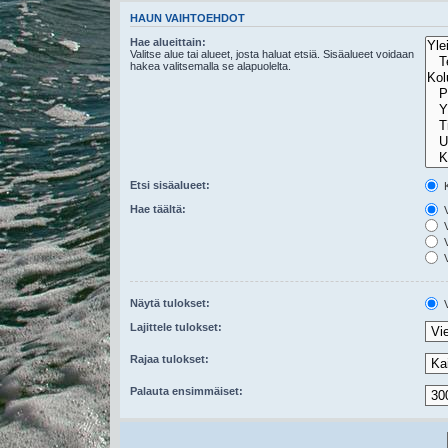
HAUN VAIHTOEHDOT
Hae alueittain:
Valitse alue tai alueet, josta haluat etsiä. Sisäalueet voidaan
hakea valitsemalla se alapuolelta.
Etsi sisäalueet:
K
Hae täältä:
V
V
V
V
Näytä tulokset:
V
Lajittele tulokset:
Rajaa tulokset:
Palauta ensimmäiset: