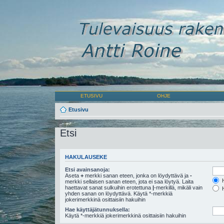
ETUSIVU
OHJE
Etusivu
Etsi
HAKULAUSEKE
Etsi avainsanoja:
Aseta
+
merkki sanan eteen, jonka on löydyttävä ja
-
H
merkki sellaisen sanan eteen, jota ei saa löytyä. Laita
haettavat sanat sulkuihin erotettuna
|
-merkillä, mikäli vain
H
yhden sanan on löydyttävä. Käytä *-merkkiä
jokerimerkkinä osittaisiin hakuihin
Hae käyttäjätunnuksella:
Käytä *-merkkiä jokerimerkkinä osittaisiin hakuihin