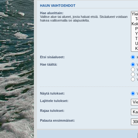
HAUN VAIHTOEHDOT
Hae alueittain:
Valitse alue tai alueet, josta haluat etsiä. Sisäalueet voidaan
hakea valitsemalla se alapuolelta.
Etsi sisäalueet:
K
Hae täältä:
V
V
V
V
Näytä tulokset:
V
Lajittele tulokset:
Rajaa tulokset:
Palauta ensimmäiset: