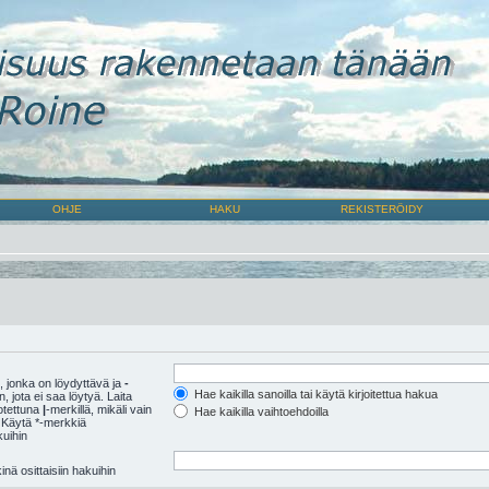
OHJE
HAKU
REKISTERÖIDY
 jonka on löydyttävä ja
-
Hae kaikilla sanoilla tai käytä kirjoitettua hakua
 jota ei saa löytyä. Laita
rotettuna
|
-merkillä, mikäli vain
Hae kaikilla vaihtoehdoilla
 Käytä *-merkkiä
kuihin
nä osittaisiin hakuihin