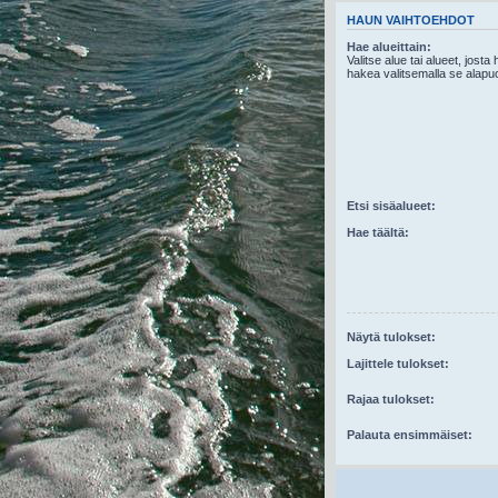
HAUN VAIHTOEHDOT
Hae alueittain:
Valitse alue tai alueet, josta
hakea valitsemalla se alapuo
Etsi sisäalueet:
Hae täältä:
Näytä tulokset:
Lajittele tulokset:
Rajaa tulokset:
Palauta ensimmäiset: