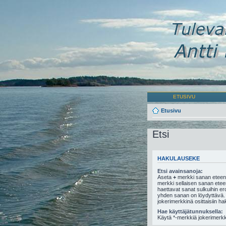
ETUSIVU
Etusivu
Etsi
HAKULAUSEKE
Etsi avainsanoja:
Aseta
+
merkki sanan eteen,
merkki sellaisen sanan eteen,
haettavat sanat sulkuihin e
yhden sanan on löydyttävä.
jokerimerkkinä osittaisiin ha
Hae käyttäjätunnuksella:
Käytä *-merkkiä jokerimerkki