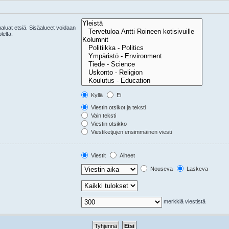
 haluat etsiä. Sisäalueet voidaan
lelta.
Kyllä
Ei
Viestin otsikot ja teksti
Vain teksti
Viestin otsikko
Viestiketjujen ensimmäinen viesti
Viestit
Aiheet
Nouseva
Laskeva
merkkiä viestistä