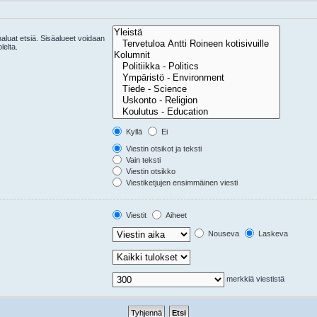
 haluat etsiä. Sisäalueet voidaan
lelta.
Kyllä
Ei
Viestin otsikot ja teksti
Vain teksti
Viestin otsikko
Viestiketjujen ensimmäinen viesti
Viestit
Aiheet
Nouseva
Laskeva
merkkiä viestistä