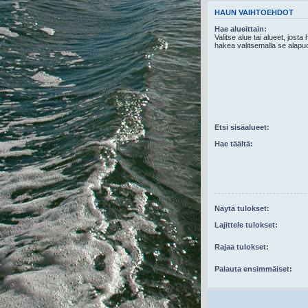
HAUN VAIHTOEHDOT
Hae alueittain:
Valitse alue tai alueet, josta
hakea valitsemalla se alapuo
Etsi sisäalueet:
Hae täältä:
Näytä tulokset:
Lajittele tulokset:
Rajaa tulokset:
Palauta ensimmäiset: