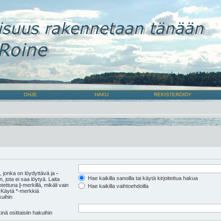
OHJE
HAKU
REKISTERÖIDY
 jonka on löydyttävä ja
-
Hae kaikilla sanoilla tai käytä kirjoitettua hakua
 jota ei saa löytyä. Laita
rotettuna
|
-merkillä, mikäli vain
Hae kaikilla vaihtoehdoilla
 Käytä *-merkkiä
kuihin
nä osittaisiin hakuihin