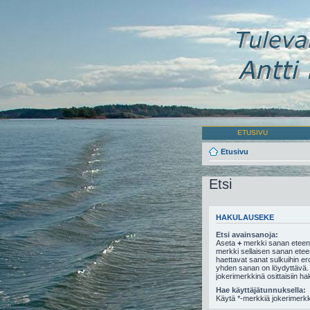
ETUSIVU
Etusivu
Etsi
HAKULAUSEKE
Etsi avainsanoja:
Aseta
+
merkki sanan eteen,
merkki sellaisen sanan eteen,
haettavat sanat sulkuihin e
yhden sanan on löydyttävä.
jokerimerkkinä osittaisiin ha
Hae käyttäjätunnuksella:
Käytä *-merkkiä jokerimerkki