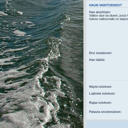
HAUN VAIHTOEHDOT
Hae alueittain:
Valitse alue tai alueet, josta
hakea valitsemalla se alapuo
Etsi sisäalueet:
Hae täältä:
Näytä tulokset:
Lajittele tulokset:
Rajaa tulokset:
Palauta ensimmäiset: