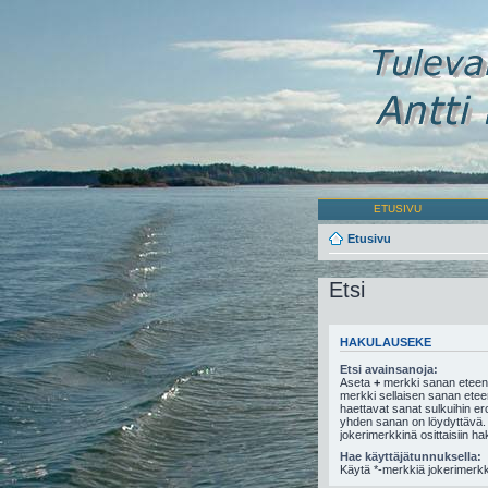
ETUSIVU
Etusivu
Etsi
HAKULAUSEKE
Etsi avainsanoja:
Aseta
+
merkki sanan eteen,
merkki sellaisen sanan eteen,
haettavat sanat sulkuihin e
yhden sanan on löydyttävä.
jokerimerkkinä osittaisiin ha
Hae käyttäjätunnuksella:
Käytä *-merkkiä jokerimerkki