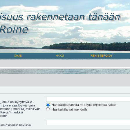
OHJE
HAKU
REKISTERÖIDY
 jonka on löydyttävä ja
-
Hae kaikilla sanoilla tai käytä kirjoitettua hakua
 jota ei saa löytyä. Laita
rotettuna
|
-merkillä, mikäli vain
Hae kaikilla vaihtoehdoilla
 Käytä *-merkkiä
kuihin
nä osittaisiin hakuihin