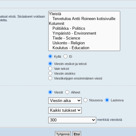
 haluat etsiä. Sisäalueet voidaan
lelta.
Kyllä
Ei
Viestin otsikot ja teksti
Vain teksti
Viestin otsikko
Viestiketjujen ensimmäinen viesti
Viestit
Aiheet
Nouseva
Laskeva
merkkiä viestistä