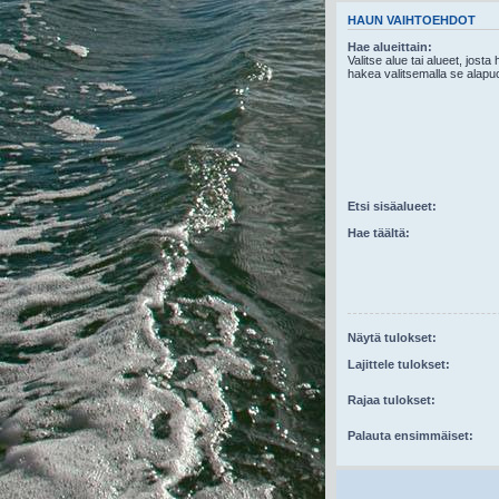
HAUN VAIHTOEHDOT
Hae alueittain:
Valitse alue tai alueet, josta
hakea valitsemalla se alapuo
Etsi sisäalueet:
Hae täältä:
Näytä tulokset:
Lajittele tulokset:
Rajaa tulokset:
Palauta ensimmäiset: