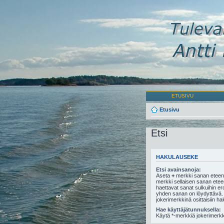
ETUSIVU
Etusivu
Etsi
HAKULAUSEKE
Etsi avainsanoja:
Aseta
+
merkki sanan eteen,
merkki sellaisen sanan eteen,
haettavat sanat sulkuihin e
yhden sanan on löydyttävä.
jokerimerkkinä osittaisiin ha
Hae käyttäjätunnuksella:
Käytä *-merkkiä jokerimerkki