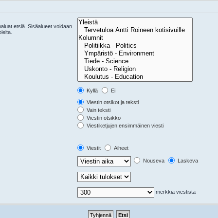
 haluat etsiä. Sisäalueet voidaan
lelta.
Kyllä
Ei
Viestin otsikot ja teksti
Vain teksti
Viestin otsikko
Viestiketjujen ensimmäinen viesti
Viestit
Aiheet
Nouseva
Laskeva
merkkiä viestistä