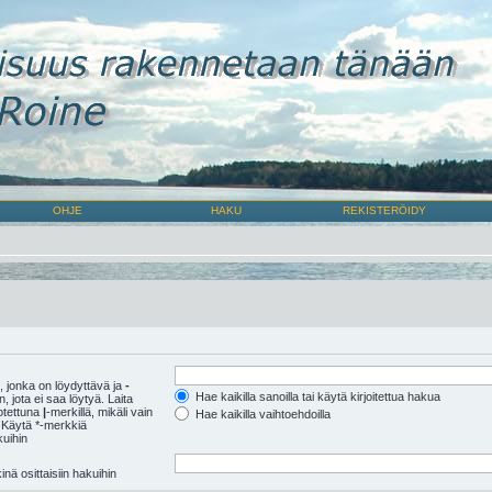
OHJE
HAKU
REKISTERÖIDY
 jonka on löydyttävä ja
-
Hae kaikilla sanoilla tai käytä kirjoitettua hakua
 jota ei saa löytyä. Laita
rotettuna
|
-merkillä, mikäli vain
Hae kaikilla vaihtoehdoilla
 Käytä *-merkkiä
kuihin
nä osittaisiin hakuihin