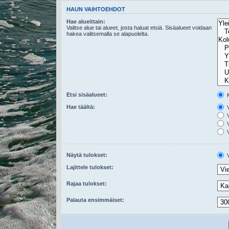
HAUN VAIHTOEHDOT
Hae alueittain:
Valitse alue tai alueet, josta haluat etsiä. Sisäalueet voidaan
hakea valitsemalla se alapuolelta.
Etsi sisäalueet:
K
Hae täältä:
V
V
V
V
Näytä tulokset:
V
Lajittele tulokset:
Rajaa tulokset:
Palauta ensimmäiset: