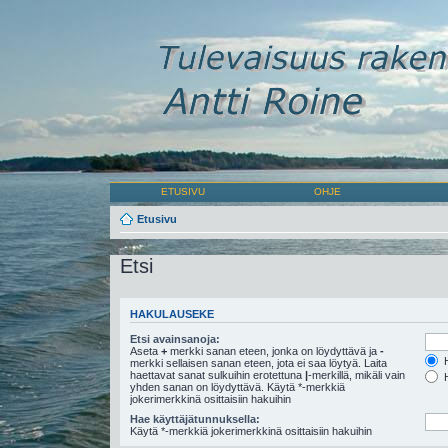
ETUSIVU
OHJE
Etusivu
Etsi
HAKULAUSEKE
Etsi avainsanoja:
Aseta
+
merkki sanan eteen, jonka on löydyttävä ja
-
H
merkki sellaisen sanan eteen, jota ei saa löytyä. Laita
haettavat sanat sulkuihin erotettuna
|
-merkillä, mikäli vain
H
yhden sanan on löydyttävä. Käytä *-merkkiä
jokerimerkkinä osittaisiin hakuihin
Hae käyttäjätunnuksella:
Käytä *-merkkiä jokerimerkkinä osittaisiin hakuihin