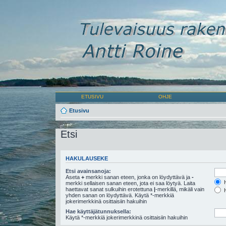
ETUSIVU
OHJE
Etusivu
Etsi
HAKULAUSEKE
Etsi avainsanoja:
Aseta
+
merkki sanan eteen, jonka on löydyttävä ja
-
H
merkki sellaisen sanan eteen, jota ei saa löytyä. Laita
haettavat sanat sulkuihin erotettuna
|
-merkillä, mikäli vain
H
yhden sanan on löydyttävä. Käytä *-merkkiä
jokerimerkkinä osittaisiin hakuihin
Hae käyttäjätunnuksella:
Käytä *-merkkiä jokerimerkkinä osittaisiin hakuihin