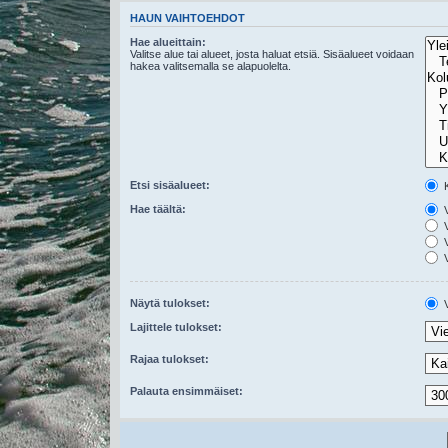
HAUN VAIHTOEHDOT
Hae alueittain:
Valitse alue tai alueet, josta haluat etsiä. Sisäalueet voidaan
hakea valitsemalla se alapuolelta.
Etsi sisäalueet:
K
Hae täältä:
V
V
V
V
Näytä tulokset:
V
Lajittele tulokset:
Rajaa tulokset:
Palauta ensimmäiset: