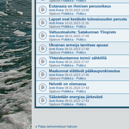
Sijaitsee
Politiikka - Politics
Eutanasia on ihmisen perusoikeus
Antti Roine
29.03.2023 13:00
Sijaitsee
Politiikka - Politics
Lapset ovat kestävän tulevaisuuden perusta
Antti Roine
10.01.2023 11:18
Sijaitsee
Politiikka - Politics
Valtuustoaloite: Satakunnan Yliopisto
Antti Roine
08.01.2023 17:49
Sijaitsee
Politiikka - Politics
Ukrainan armeija tarvitsee apuasi
Antti Roine
08.01.2023 17:48
Sijaitsee
Politiikka - Politics
Yhteiskuntamme toimii sähköllä
Antti Roine
08.01.2023 17:47
Sijaitsee
Politiikka - Politics
Maakunnat elättävät pääkaupunkiseutua
Antti Roine
08.01.2023 17:46
Sijaitsee
Politiikka - Politics
Helvetti on olemassa
Antti Roine
08.01.2023 17:43
Sijaitsee
Politiikka - Politics
Säästetään energiaa järkevästi
Antti Roine
08.01.2023 17:43
Sijaitsee
Politiikka - Politics
Palaa tarkennettuun hakuun