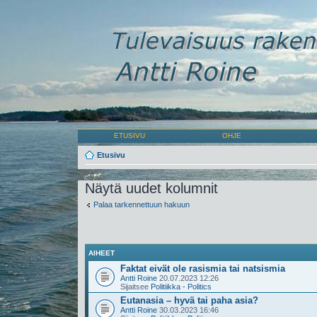
ETUSIVU
OHJE
Etusivu
Näytä uudet kolumnit
Palaa tarkennettuun hakuun
AIHEET
Faktat eivät ole rasismia tai natsismia
Antti Roine
20.07.2023 12:26
Sijaitsee
Politiikka - Politics
Eutanasia – hyvä tai paha asia?
Antti Roine
30.03.2023 16:46