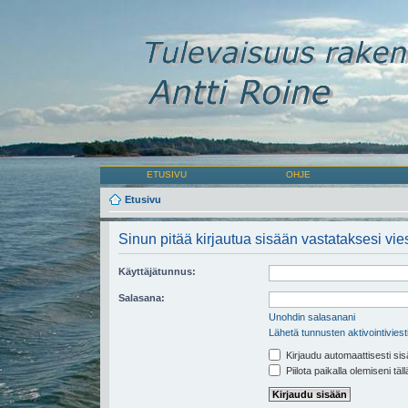
ETUSIVU
OHJE
Etusivu
Sinun pitää kirjautua sisään vastataksesi vies
Käyttäjätunnus:
Salasana:
Unohdin salasanani
Lähetä tunnusten aktivointiviest
Kirjaudu automaattisesti sis
Piilota paikalla olemiseni täl