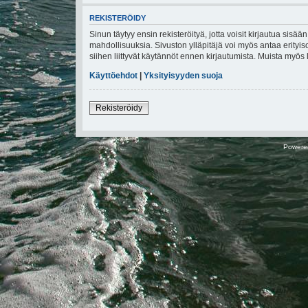
REKISTERÖIDY
Sinun täytyy ensin rekisteröityä, jotta voisit kirjautua sisä
mahdollisuuksia. Sivuston ylläpitäjä voi myös antaa erityiso
siihen liittyvät käytännöt ennen kirjautumista. Muista myö
Käyttöehdot
|
Yksityisyyden suoja
Rekisteröidy
Powere