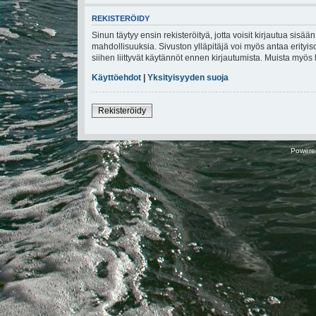
REKISTERÖIDY
Sinun täytyy ensin rekisteröityä, jotta voisit kirjautua sisä
mahdollisuuksia. Sivuston ylläpitäjä voi myös antaa erityiso
siihen liittyvät käytännöt ennen kirjautumista. Muista myö
Käyttöehdot
|
Yksityisyyden suoja
Rekisteröidy
Powere