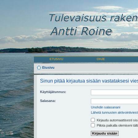
ETUSIVU
OHJE
Etusivu
Sinun pitää kirjautua sisään vastataksesi vies
Käyttäjätunnus:
Salasana:
Unohdin salasanani
Lähetä tunnusten aktivointiviest
Kirjaudu automaattisesti sis
Piilota paikalla olemiseni täl