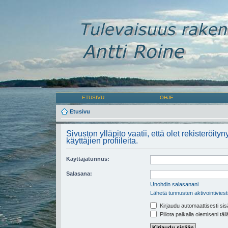
ETUSIVU
OHJE
Etusivu
Sivuston ylläpito vaatii, että olet rekisteröity
käyttäjien profiileita.
Käyttäjätunnus:
Salasana:
Unohdin salasanani
Lähetä tunnusten aktivointiviest
Kirjaudu automaattisesti sis
Piilota paikalla olemiseni täl