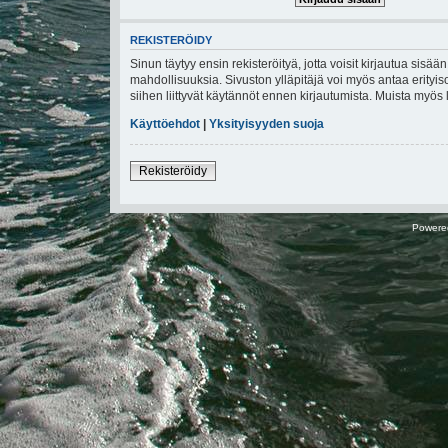
REKISTERÖIDY
Sinun täytyy ensin rekisteröityä, jotta voisit kirjautua sisä
mahdollisuuksia. Sivuston ylläpitäjä voi myös antaa erityiso
siihen liittyvät käytännöt ennen kirjautumista. Muista myö
Käyttöehdot
|
Yksityisyyden suoja
Rekisteröidy
Powere