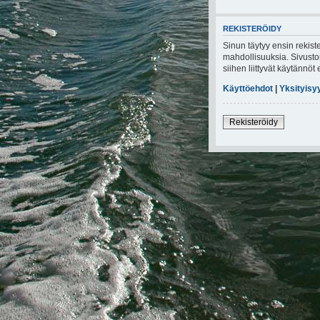
REKISTERÖIDY
Sinun täytyy ensin rekiste
mahdollisuuksia. Sivuston
siihen liittyvät käytännö
Käyttöehdot
|
Yksityisy
Rekisteröidy