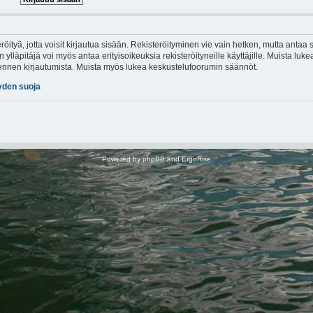
röityä, jotta voisit kirjautua sisään. Rekisteröityminen vie vain hetken, mutta antaa s
 ylläpitäjä voi myös antaa erityisoikeuksia rekisteröityneille käyttäjille. Muista lu
t ennen kirjautumista. Muista myös lukea keskustelufoorumin säännöt.
yden suoja
Powered by
phpBB
and
ErgoRise