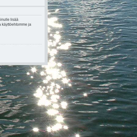
inulle lisää
kea käyttöehtomme ja