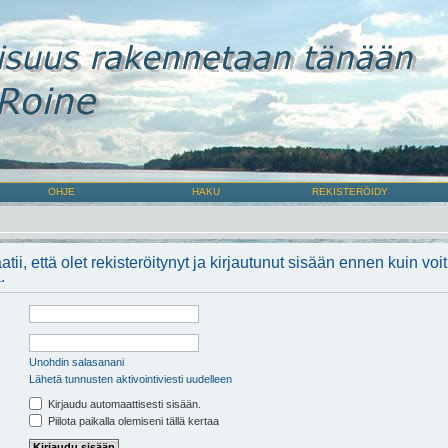
OHJE
HAKU
REKISTERÖIDY
atii, että olet rekisteröitynyt ja kirjautunut sisään ennen kuin voi
.
Unohdin salasanani
Lähetä tunnusten aktivointiviesti uudelleen
Kirjaudu automaattisesti sisään.
Piilota paikalla olemiseni tällä kertaa