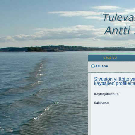
ETUSIVU
Etusivu
Sivuston ylläpito va
käyttäjien profiileita
Käyttäjätunnus:
Salasana: