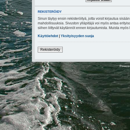
REKISTERÖIDY
Sinun täytyy ensin rekisteröityä, jotta voisit kirjautua sisä
mahdollisuuksia. Sivuston ylläpitäjä voi myös antaa erityiso
siihen liittyvät käytännöt ennen kirjautumista. Muista myö
Käyttöehdot
|
Yksityisyyden suoja
Rekisteröidy
Powere