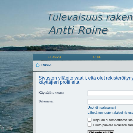
ETUSIVU
OHJE
Etusivu
Sivuston ylläpito vaatii, että olet rekisteröity
käyttäjien profiileita.
Käyttäjätunnus:
Salasana:
Unohdin salasanani
Lähetä tunnusten aktivointiviest
Kirjaudu automaattisesti sis
Piilota paikalla olemiseni täl