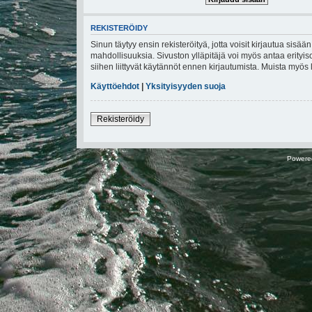
REKISTERÖIDY
Sinun täytyy ensin rekisteröityä, jotta voisit kirjautua sisä
mahdollisuuksia. Sivuston ylläpitäjä voi myös antaa erityiso
siihen liittyvät käytännöt ennen kirjautumista. Muista myö
Käyttöehdot
|
Yksityisyyden suoja
Rekisteröidy
Powere