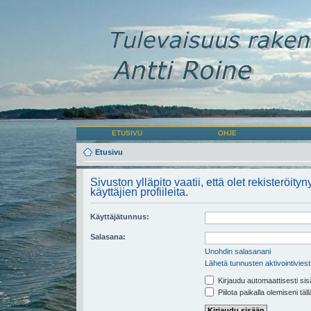
ETUSIVU
OHJE
Etusivu
Sivuston ylläpito vaatii, että olet rekisteröity
käyttäjien profiileita.
Käyttäjätunnus:
Salasana:
Unohdin salasanani
Lähetä tunnusten aktivointiviest
Kirjaudu automaattisesti sis
Piilota paikalla olemiseni täl