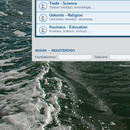
Tiede - Science
Tieteen merkitys, kosmologia, ...
Uskonto - Religion
Uskonnon merkitys, ekumenia, ...
Koulutus - Education
Koulutus, kulttuuri, sivistys, ...
SISÄÄN
•
REKISTERÖIDY
Käyttäjätunnus:
Salasana:
Powere