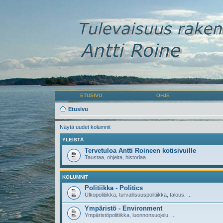
ETUSIVU
OHJE
Etusivu
Näytä uudet kolumnit
YLEISTÄ
Tervetuloa Antti Roineen kotisivuille
Taustaa, ohjeita, historiaa...
KOLUMNIT
Politiikka - Politics
Ulkopolitiikka, turvallisuuspolitiikka, talous, ...
Ympäristö - Environment
Ympäristöpolitiikka, luonnonsuojelu, ...