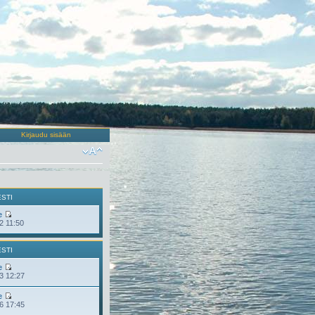
Kirjaudu sisään
ESTI
e
2 11:50
ESTI
e
3 12:27
e
6 17:45