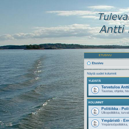
ETUSIVU
Etusivu
Näytä uudet kolumnit
YLEISTÄ
Tervetuloa Antt
Taustaa, ohjeita, his
KOLUMNIT
Politiikka - Poli
Ulkopolitiikka, turval
Ympäristö - En
Ympäristöpolitiikka,