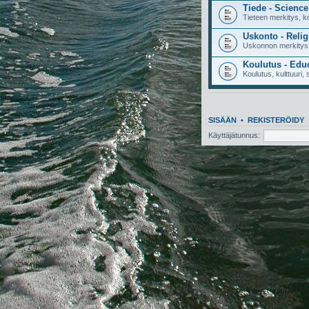
Tiede - Science
Tieteen merkitys, ko
Uskonto - Relig
Uskonnon merkitys,
Koulutus - Edu
Koulutus, kulttuuri, s
SISÄÄN
•
REKISTERÖIDY
Käyttäjätunnus: