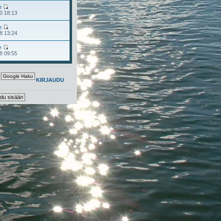
e
0 18:13
e
8 13:24
e
8 09:55
KIRJAUDU