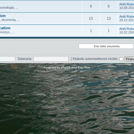
Antti Roin
6
6
smologia, ...
10.08.201
ion
Antti Roin
15
15
 ekumenia, ...
29.12.201
cation
Antti Roin
1
1
ivistys, ...
10.02.200
Salasana:
|
Kirjaudu automaattisesti sisään.
Powered by
phpBB
and
ErgoRise