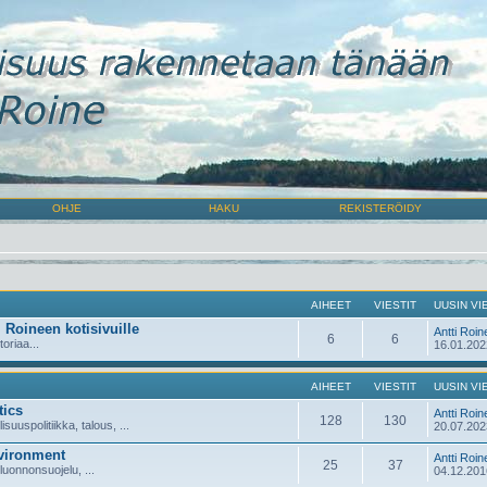
OHJE
HAKU
REKISTERÖIDY
AIHEET
VIESTIT
UUSIN VI
i Roineen kotisivuille
Antti Roin
6
6
toriaa...
16.01.202
AIHEET
VIESTIT
UUSIN VI
tics
Antti Roin
128
130
lisuuspolitiikka, talous, ...
20.07.202
vironment
Antti Roin
25
37
 luonnonsuojelu, ...
04.12.201