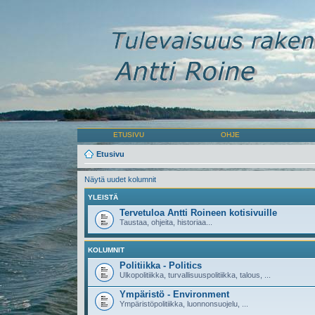
ETUSIVU
OHJE
Etusivu
Näytä uudet kolumnit
YLEISTÄ
Tervetuloa Antti Roineen kotisivuille
Taustaa, ohjeita, historiaa...
KOLUMNIT
Politiikka - Politics
Ulkopolitiikka, turvallisuuspolitiikka, talous, ...
Ympäristö - Environment
Ympäristöpolitiikka, luonnonsuojelu, ...