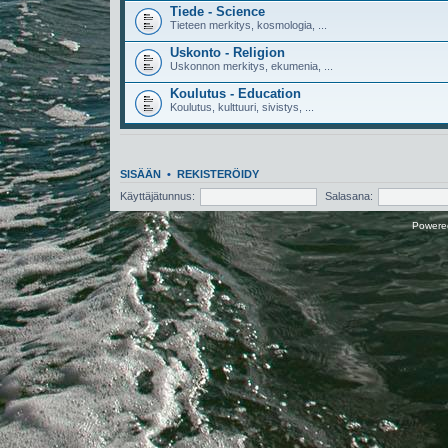
Tiede - Science
Tieteen merkitys, kosmologia, ...
Uskonto - Religion
Uskonnon merkitys, ekumenia, ...
Koulutus - Education
Koulutus, kulttuuri, sivistys, ...
SISÄÄN
•
REKISTERÖIDY
Käyttäjätunnus:
Salasana:
Powere