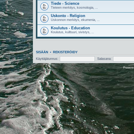
Tiede - Science
Tieteen merkitys, kosmologia, ...
Uskonto - Religion
Uskonnon merkitys, ekumenia, ...
Koulutus - Education
Koulutus, kulttuuri, sivistys, ...
SISÄÄN
•
REKISTERÖIDY
Käyttäjätunnus:
Salasana:
Powere