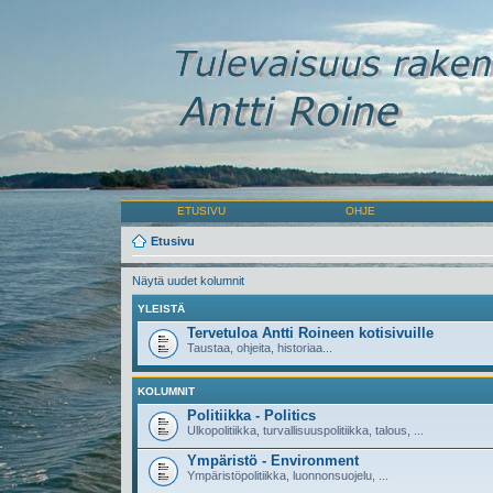
ETUSIVU
OHJE
Etusivu
Näytä uudet kolumnit
YLEISTÄ
Tervetuloa Antti Roineen kotisivuille
Taustaa, ohjeita, historiaa...
KOLUMNIT
Politiikka - Politics
Ulkopolitiikka, turvallisuuspolitiikka, talous, ...
Ympäristö - Environment
Ympäristöpolitiikka, luonnonsuojelu, ...