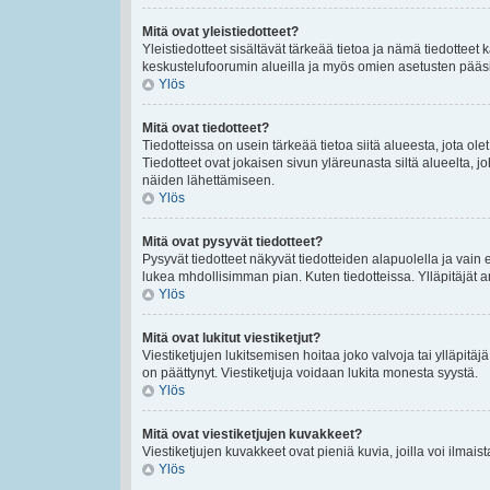
Mitä ovat yleistiedotteet?
Yleistiedotteet sisältävät tärkeää tietoa ja nämä tiedottee
keskustelufoorumin alueilla ja myös omien asetusten pääsivul
Ylös
Mitä ovat tiedotteet?
Tiedotteissa on usein tärkeää tietoa siitä alueesta, jota 
Tiedotteet ovat jokaisen sivun yläreunasta siltä alueelta, jo
näiden lähettämiseen.
Ylös
Mitä ovat pysyvät tiedotteet?
Pysyvät tiedotteet näkyvät tiedotteiden alapuolella ja vain 
lukea mhdollisimman pian. Kuten tiedotteissa. Ylläpitäjät
Ylös
Mitä ovat lukitut viestiketjut?
Viestiketjujen lukitsemisen hoitaa joko valvoja tai ylläpitäj
on päättynyt. Viestiketjuja voidaan lukita monesta syystä.
Ylös
Mitä ovat viestiketjujen kuvakkeet?
Viestiketjujen kuvakkeet ovat pieniä kuvia, joilla voi ilmais
Ylös