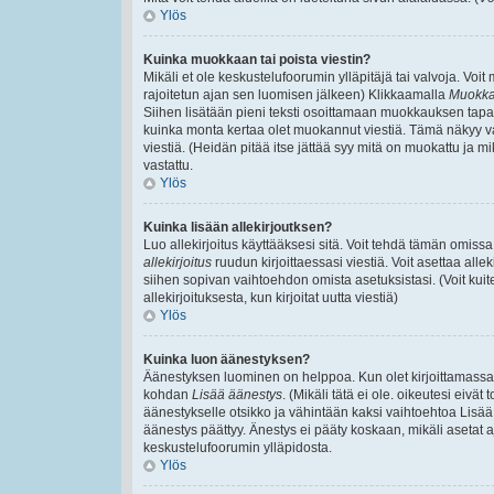
Ylös
Kuinka muokkaan tai poista viestin?
Mikäli et ole keskustelufoorumin ylläpitäjä tai valvoja. Voi
rajoitetun ajan sen luomisen jälkeen) Klikkaamalla
Muokk
Siihen lisätään pieni teksti osoittamaan muokkauksen ta
kuinka monta kertaa olet muokannut viestiä. Tämä näkyy vain,
viestiä. (Heidän pitää itse jättää syy mitä on muokattu ja mi
vastattu.
Ylös
Kuinka lisään allekirjoutksen?
Luo allekirjoitus käyttääksesi sitä. Voit tehdä tämän omissa 
allekirjoitus
ruudun kirjoittaessasi viestiä. Voit asettaa allek
siihen sopivan vaihtoehdon omista asetuksistasi. (Voit kuit
allekirjoituksesta, kun kirjoitat uutta viestiä)
Ylös
Kuinka luon äänestyksen?
Äänestyksen luominen on helppoa. Kun olet kirjoittamassa v
kohdan
Lisää äänestys
. (Mikäli tätä ei ole. oikeutesi eiv
äänestykselle otsikko ja vähintään kaksi vaihtoehtoa Lisää k
äänestys päättyy. Änestys ei pääty koskaan, mikäli asetat aj
keskustelufoorumin ylläpidosta.
Ylös