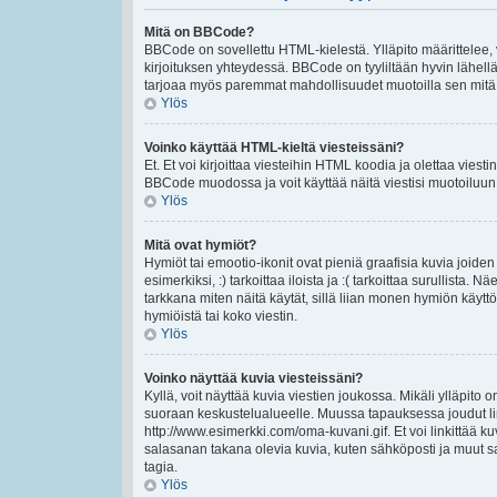
Mitä on BBCode?
BBCode on sovellettu HTML-kielestä. Ylläpito määrittelee,
kirjoituksen yhteydessä. BBCode on tyyliltään hyvin lähellä 
tarjoaa myös paremmat mahdollisuudet muotoilla sen mitä ha
Ylös
Voinko käyttää HTML-kieltä viesteissäni?
Et. Et voi kirjoittaa viesteihin HTML koodia ja olettaa vie
BBCode muodossa ja voit käyttää näitä viestisi muotoiluun
Ylös
Mitä ovat hymiöt?
Hymiöt tai emootio-ikonit ovat pieniä graafisia kuvia joiden
esimerkiksi, :) tarkoittaa iloista ja :( tarkoittaa surullista.
tarkkana miten näitä käytät, sillä liian monen hymiön käyttö
hymiöistä tai koko viestin.
Ylös
Voinko näyttää kuvia viesteissäni?
Kyllä, voit näyttää kuvia viestien joukossa. Mikäli ylläpito o
suoraan keskustelualueelle. Muussa tapauksessa joudut lin
http://www.esimerkki.com/oma-kuvani.gif. Et voi linkittää kuv
salasanan takana olevia kuvia, kuten sähköposti ja muut s
tagia.
Ylös