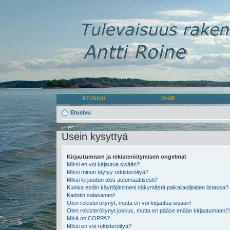
ETUSIVU
OHJE
Etusivu
Usein kysyttyä
Kirjautumisen ja rekisteröitymisen ongelmat
Miksi en voi kirjautua sisään?
Miksi minun täytyy rekisteröityä?
Miksi kirjaudun ulos automaattisesti?
Kuinka estän käyttäjänimeni näkymästä paikallaolijoiden listassa?
Kadotin salasanani!
Olen rekisteröitynyt, mutta en voi kirjautua sisään!
Olen rekisteröitynyt joskus, mutta en pääse enään kirjautumaan?!
Mikä on COPPA?
Miksi en voi rekisteröityä?