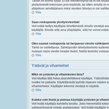
Tähän on kolme syytä: Et ole rekisteröitynyt tai et ole kirj
yksitysiviestit kokonaan pois käytöstä, tai sitten sinulta on
ylläpitoon selvittääksesi miksi viestien lähetys ei ole sallittu
Ylös
Saan roskapostia yksityisviestinä!
Voit estää tiettyä käyttäjää lähettämästä sinulle viestejä a
käyttäjltä. Ilmoita siitä aina ylläpitäjille, sillä he voivat es
Ylös
Olen saanut roskapostia tai herjaavan viestin sähköposti
Tämä on valitettavaa. Sähköpostin lähetystoiminto kuitenkin se
mukaan myös viestin header tiedot. Näillä tiedoilla voidaan 
Ylös
Ystävät ja vihamiehet
Mikä on ystävien ja vihamiesten lista?
Voit käyttää tätä listaa järjestelläksesi käyttäjiä. Ystävälis
ovatko he paikalla. Käytettävästä tyylistä riippuen näiden k
vihamieheksi. Käyttäjän tekemiä viestejä ei näytetä.
Ylös
Kuinka voin lisätä ja poistaa käyttäjiä ystävien ja vihami
Voit lisätä käyttäjiä kahdella tavalla. Joko menemällä katsom
vaihtoehtoisesti omista asetuksistasi. Voit lisätä käyttäjän