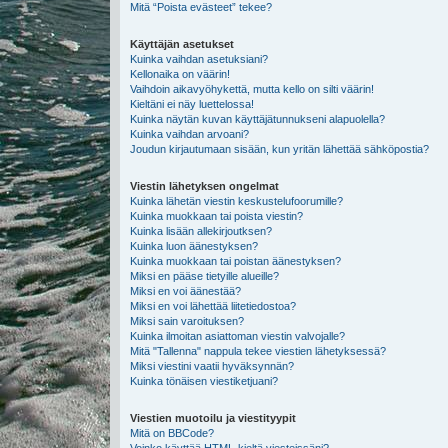
Mitä “Poista evästeet” tekee?
Käyttäjän asetukset
Kuinka vaihdan asetuksiani?
Kellonaika on väärin!
Vaihdoin aikavyöhykettä, mutta kello on silti väärin!
Kieltäni ei näy luettelossa!
Kuinka näytän kuvan käyttäjätunnukseni alapuolella?
Kuinka vaihdan arvoani?
Joudun kirjautumaan sisään, kun yritän lähettää sähköpostia?
Viestin lähetyksen ongelmat
Kuinka lähetän viestin keskustelufoorumille?
Kuinka muokkaan tai poista viestin?
Kuinka lisään allekirjoutksen?
Kuinka luon äänestyksen?
Kuinka muokkaan tai poistan äänestyksen?
Miksi en pääse tietyille alueille?
Miksi en voi äänestää?
Miksi en voi lähettää liitetiedostoa?
Miksi sain varoituksen?
Kuinka ilmoitan asiattoman viestin valvojalle?
Mitä "Tallenna" nappula tekee viestien lähetyksessä?
Miksi viestini vaatii hyväksynnän?
Kuinka tönäisen viestiketjuani?
Viestien muotoilu ja viestityypit
Mitä on BBCode?