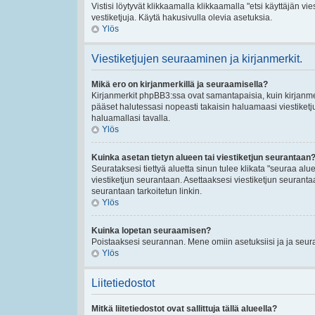
Vistisi löytyvät klikkaamalla klikkaamalla "etsi käyttäjän vies
vestiketjuja. Käytä hakusivulla olevia asetuksia.
Ylös
Viestiketjujen seuraaminen ja kirjanmerkit.
Mikä ero on kirjanmerkillä ja seuraamisella?
Kirjanmerkit phpBB3:ssa ovat samantapaisia, kuin kirjanmerk
pääset halutessasi nopeasti takaisin haluamaasi viestiketj
haluamallasi tavalla.
Ylös
Kuinka asetan tietyn alueen tai viestiketjun seurantaan
Seurataksesi tiettyä aluetta sinun tulee klikata "seuraa aluet
viestiketjun seurantaan. Asettaaksesi viestiketjun seurantaan
seurantaan tarkoitetun linkin.
Ylös
Kuinka lopetan seuraamisen?
Poistaaksesi seurannan. Mene omiin asetuksiisi ja ja seuraa
Ylös
Liitetiedostot
Mitkä liitetiedostot ovat sallittuja tällä alueella?