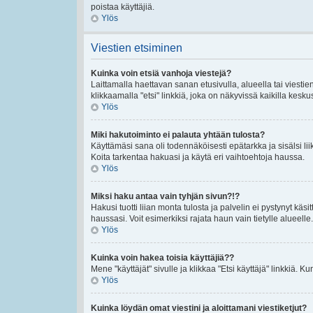
poistaa käyttäjiä.
Ylös
Viestien etsiminen
Kuinka voin etsiä vanhoja viestejä?
Laittamalla haettavan sanan etusivulla, alueella tai viestie
klikkaamalla "etsi" linkkiä, joka on näkyvissä kaikilla kesku
Ylös
Miki hakutoiminto ei palauta yhtään tulosta?
Käyttämäsi sana oli todennäköisesti epätarkka ja sisälsi lii
Koita tarkentaa hakuasi ja käytä eri vaihtoehtoja haussa.
Ylös
Miksi haku antaa vain tyhjän sivun?!?
Hakusi tuotti liian monta tulosta ja palvelin ei pystynyt käsi
haussasi. Voit esimerkiksi rajata haun vain tietylle alueelle.
Ylös
Kuinka voin hakea toisia käyttäjiä??
Mene "käyttäjät" sivulle ja klikkaa "Etsi käyttäjä" linkkiä. Kun
Ylös
Kuinka löydän omat viestini ja aloittamani viestiketjut?