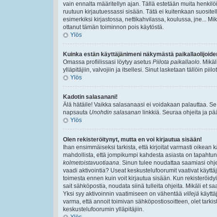
vain ennalta määritellyn ajan. Tällä estetään muita henkilöi
ruutuun kirjautuessassi sisään. Tätä ei kuitenkaan suositell
esimerkiksi kirjastossa, nettikahvilassa, koulussa, jne... Mik
ottanut tämän toiminnon pois käytöstä.
Ylös
Kuinka estän käyttäjänimeni näkymästä paikallaolijoide
Omassa profiilissasi löytyy asetus
Piilota paikallaolo
. Mikä
ylläpitäjiin, valvojiin ja itsellesi. Sinut lasketaan tällöin pi
Ylös
Kadotin salasanani!
Älä hätäile! Vaikka salasanaasi ei voidakaan palauttaa. Se
napsauta
Unohdin salasanan
linkkiä. Seuraa ohjeita ja p
Ylös
Olen rekisteröitynyt, mutta en voi kirjautua sisään!
Ihan ensimmäiseksi tarkista, että kirjoitat varmasti oikea
mahdollista, että jompikumpi kahdesta asiasta on tapahtun
kolmetoistavuotiaana
. Sinun tulee noudattaa saamiasi ohjei
vaadi aktivointia? Useat keskustelufoorumit vaativat käyttäjä
toimesta ennen kuin voit kirjautua sisään. Kun rekisteröidyit
sait sähköpostia, noudata siinä tulleita ohjeita. Mikäli et
Yksi syy aktivoinnin vaatimiseen on vähentää
villejä
käyttä
varma, että annoit toimivan sähköpostiosoitteen, olet tarkis
keskustelufoorumin ylläpitäjiin.