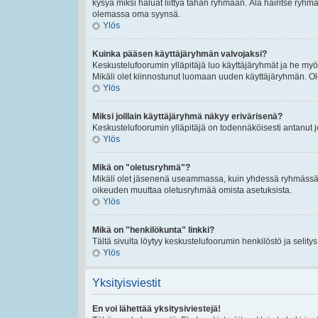
kysyä miksi haluat liittyä tähän ryhmään. Älä häiritse ryh
olemassa oma syynsä.
Ylös
Kuinka pääsen käyttäjäryhmän valvojaksi?
Keskustelufoorumin ylläpitäjä luo käyttäjäryhmät ja he my
Mikäli olet kiinnostunut luomaan uuden käyttäjäryhmän. Ole hy
Ylös
Miksi joillain käyttäjäryhmä näkyy erivärisenä?
Keskustelufoorumin ylläpitäjä on todennäköisesti antanut 
Ylös
Mikä on "oletusryhmä"?
Mikäli olet jäsenenä useammassa, kuin yhdessä ryhmässä. O
oikeuden muuttaa oletusryhmää omista asetuksista.
Ylös
Mikä on "henkilökunta" linkki?
Tältä sivulta löytyy keskustelufoorumin henkilöstö ja selity
Ylös
Yksityisviestit
En voi lähettää yksitysiviestejä!