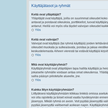
Käyttäjätasot ja ryhmät
Keitä ovat ylläpitäjät?
Ylläpitäjät ovat käyttäjiä, joilla on suurimmat oikeudet ko
antavat ja poistavat oikeuksia, porttikiellot, luovat käyttäj
antanut. Heillä voi myös olla täydet valvojan oikeudet kaikki
Ylös
Keitä ovat valvojat?
Valvojat ovat käyttäjiä (tai ryhmä käyttäjiä) joiden tehtäv
oikeudet muokata ja sulkea/avata, poistaa ja jakaa viestiket
keskustelemasta
Aiheen vierestä
tai estävät käyttäjiä kirj
Ylös
Mitä ovat käyttäjäryhmät?
Käyttäjäryhmät ovat ylläpitäjien tapa hallita käyttäjiä ja 
jokaiselle ryhmälle voidaan antaa omat oikeutensa. Ylläitäjä
sallia pääsyn piilotetulle alueelle, jne.
Ylös
Kuinka liityn käyttäjäryhmään?
Liittyäksesi käyttäjäryhmääm klikkaa linkkiä omissa asetuks
voi olla
rajoitettu
ja toiset voivat vaatia hyväksynnän ennen lii
jäsenyys. Mikäli ryhmä on avoin. Voit pyytää jäsenyyttä va
pyytää jäsenyyttä valitsemall aoikean napin. Käyttäjäryhm