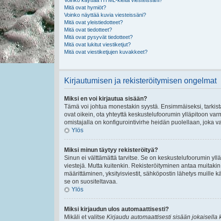
Voinko käyttää HTML-kieltä viesteissäni?
Mitä ovat hymiöt?
Voinko näyttää kuvia viesteissäni?
Mitä ovat yleistiedotteet?
Mitä ovat tiedotteet?
Mitä ovat pysyvät tiedotteet?
Mitä ovat lukitut viestiketjut?
Mitä ovat viestiketjujen kuvakkeet?
Kirjautumisen ja rekisteröitymisen ongelmat
Miksi en voi kirjautua sisään?
Tämä voi johtua monestakin syystä. Ensimmäiseksi, tarkista,
ovat oikein, ota yhteyttä keskustelufoorumin ylläpitoon varmi
omistajalla on konfigurointivirhe heidän puolellaan, joka va
Ylös
Miksi minun täytyy rekisteröityä?
Sinun ei välttämättä tarvitse. Se on keskustelufoorumin ylläp
viestejä. Mutta kuitenkin. Rekisteröityminen antaa muitakin t
määrittäminen, yksityisviestit, sähköpostin lähetys muille kä
se on suositeltavaa.
Ylös
Miksi kirjaudun ulos automaattisesti?
Mikäli et valitse
Kirjaudu automaattisesti sisään jokaisella 