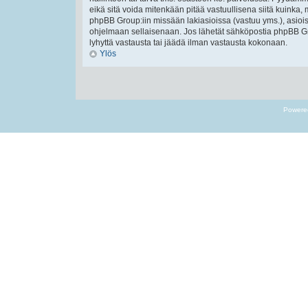
eikä sitä voida mitenkään pitää vastuullisena siitä kuinka, 
phpBB Group:iin missään lakiasioissa (vastuu yms.), asiois
ohjelmaan sellaisenaan. Jos lähetät sähköpostia phpBB Gr
lyhyttä vastausta tai jäädä ilman vastausta kokonaan.
Ylös
Powere