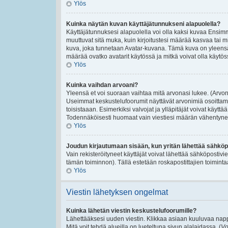
Ylös
Kuinka näytän kuvan käyttäjätunnukseni alapuolella?
Käyttäjätunnuksesi alapuolella voi olla kaksi kuvaa Ensimmäi
muuttuvat sitä muka, kuin kirjoitustesi määrää kasvaa tai m
kuva, joka tunnetaan Avatar-kuvana. Tämä kuva on yleensä 
määrää ovatko avatarit käytössä ja mitkä voivat olla käytössä
Ylös
Kuinka vaihdan arvoani?
Yleensä et voi suoraan vaihtaa mitä arvonasi lukee. (Arvon
Useimmat keskustelufoorumit näyttävät arvonimiä osoittamaan
toisistaaan. Esimerkiksi valvojat ja ylläpitäjät voivat käyttä
Todennäköisesti huomaat vain viestiesi määrän vähentynee
Ylös
Joudun kirjautumaan sisään, kun yritän lähettää sähköp
Vain rekisteröityneet käyttäjät voivat lähettää sähköpostivi
tämän toiminnon). Tällä estetään roskapostittajien toiminta
Ylös
Viestin lähetyksen ongelmat
Kuinka lähetän viestin keskustelufoorumille?
Lähettääksesi uuden viestin. Klikkaa asiaan kuuluvaa nappu
Mitä voit tehdä alueilla on lueteltuna sivun alalaidassa. (
Vo