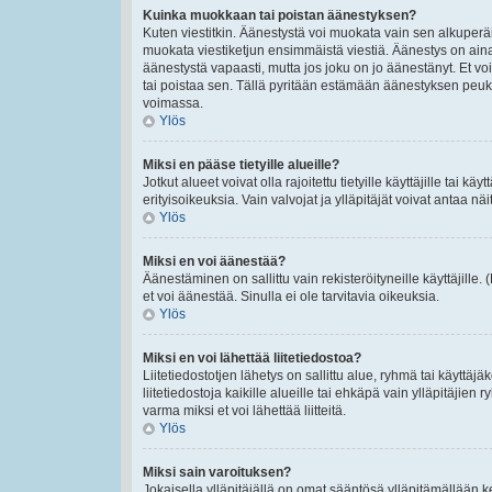
Kuinka muokkaan tai poistan äänestyksen?
Kuten viestitkin. Äänestystä voi muokata vain sen alkuperäi
muokata viestiketjun ensimmäistä viestiä. Äänestys on ain
äänestystä vapaasti, mutta jos joku on jo äänestänyt. Et voi
tai poistaa sen. Tällä pyritään estämään äänestyksen peu
voimassa.
Ylös
Miksi en pääse tietyille alueille?
Jotkut alueet voivat olla rajoitettu tietyille käyttäjille tai käyt
erityisoikeuksia. Vain valvojat ja ylläpitäjät voivat antaa näi
Ylös
Miksi en voi äänestää?
Äänestäminen on sallittu vain rekisteröityneille käyttäjille
et voi äänestää. Sinulla ei ole tarvitavia oikeuksia.
Ylös
Miksi en voi lähettää liitetiedostoa?
Liitetiedostotjen lähetys on sallittu alue, ryhmä tai käyttäj
liitetiedostoja kaikille alueille tai ehkäpä vain ylläpitäjien
varma miksi et voi lähettää liitteitä.
Ylös
Miksi sain varoituksen?
Jokaisella ylläpitäjällä on omat sääntösä ylläpitämällään ke