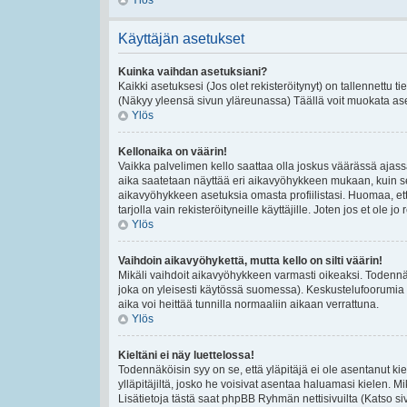
Ylös
Käyttäjän asetukset
Kuinka vaihdan asetuksiani?
Kaikki asetuksesi (Jos olet rekisteröitynyt) on tallennettu t
(Näkyy yleensä sivun yläreunassa) Täällä voit muokata ase
Ylös
Kellonaika on väärin!
Vaikka palvelimen kello saattaa olla joskus väärässä ajas
aika saatetaan näyttää eri aikavyöhykkeen mukaan, kuin se
aikavyöhykkeen asetuksia omasta profiilistasi. Huomaa, et
tarjolla vain rekisteröityneille käyttäjille. Joten jos et ole jo 
Ylös
Vaihdoin aikavyöhykettä, mutta kello on silti väärin!
Mikäli vaihdoit aikavyöhykkeen varmasti oikeaksi. Todennä
joka on yleisesti käytössä suomessa). Keskustelufoorumia e
aika voi heittää tunnilla normaaliin aikaan verrattuna.
Ylös
Kieltäni ei näy luettelossa!
Todennäköisin syy on se, että yläpitäjä ei ole asentanut kiel
ylläpitäjiltä, josko he voisivat asentaa haluamasi kielen. 
Lisätietoja tästä saat phpBB Ryhmän nettisivuilta (Katso si