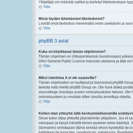
Ylläpitäjä voi määrätä sallitut ja kielletyt liitetiedostojen tyy
Ylös
Mistä löydän lähettämäni liitetiedostot?
Löydät omat tiedostosi menemällä omiin asetuksiin ja seura
Ylös
phpBB 3 asiat
Kuka on kirjoittanut tämän ohjelmiston?
Tämän ohjelman on (Alkuperäisessä muodossaan) julkaissu
GNU General Public Licence lisenssin alaisena ja tätä voi le
Ylös
Miksi toimintoa X ei ole saatavilla?
Tämän ohjelmiston on tuottanut ja lisensoinut phpBB Group
tarkista mitä mieltä phpBB Group on. Ole hyvä äläkä post
sourceforge sivustoja uusien ominaisuuksien tekoon. Ole h
ominaisuuteen ja noudata sitten sivuilla annettuja ohjeita.
Ylös
Kehen otan yhteyttä tällä keskustelufoorumilla esiintyvis
Sinun tulee ottaa yhteyttä järjestelmän ylläpitoon. Jos et s
valvojaan ja kysyä häneltä kenen puoleen tulee kääntyä. Jo
(domainin) omistajaan (tämä selviää whois-kyselyllä) tai jo
hallintoon tai turva tms. osastoon ko. palvelussa. Pyydäm