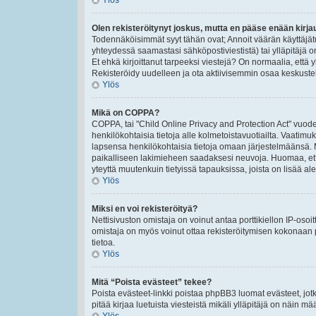
Ylös
Olen rekisteröitynyt joskus, mutta en pääse enään kirj
Todennäköisimmät syyt tähän ovat; Annoit väärän käyttäjät
yhteydessä saamastasi sähköpostiviestistä) tai ylläpitäjä o
Et ehkä kirjoittanut tarpeeksi viestejä? On normaalia, että 
Rekisteröidy uudelleen ja ota aktiivisemmin osaa keskustel
Ylös
Mikä on COPPA?
COPPA, tai "Child Online Privacy and Protection Act" vuodel
henkilökohtaisia tietoja alle kolmetoistavuotiailta. Vaatimu
lapsensa henkilökohtaisia tietoja omaan järjestelmäänsä. 
paikalliseen lakimieheen saadaksesi neuvoja. Huomaa, että p
yteyttä muutenkuin tietyissä tapauksissa, joista on lisää a
Ylös
Miksi en voi rekisteröityä?
Nettisivuston omistaja on voinut antaa porttikiellon IP-osoi
omistaja on myös voinut ottaa rekisteröitymisen kokonaan p
tietoa.
Ylös
Mitä “Poista evästeet” tekee?
Poista evästeet-linkki poistaa phpBB3 luomat evästeet, jotk
pitää kirjaa luetuista viesteistä mikäli ylläpitäjä on näin määr