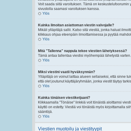
Voit saada siitä varoituksen. Tämä on keskustelufoorumin y
sivustolla saamasi varoituksen kanssa.
Ylös
Kuinka ilmoitan asiattoman viestin valvojalle?
Mikäli ylläpitäjä sallii. Katso sitä viestiä, jonka haluat ilmo
klikkaus ohjaa eteenpäin ilmoittamisessa ja pyytää mahdolli
Ylös
Mitä "Tallenna" nappula tekee viestien lähetyksessä?
Tämä antaa tallentaa viestisi myöhempää lähetystä varten. 
Ylös
Miksi viestini vaatii hyväksynnän?
Ylläpitäjä on voinut laittaa alueen sellaiseksi, että sinne t
että olet joutunut käyttäjäryhmään, jonka viestit täytyy tarki
Ylös
Kuinka tönäisen viestiketjuani?
Klikkaamalla "Tönäise" linkkiä voit tönäistä aloittamsi viest
käyttö on estetty. Viestiä voi tönäistä myös kirjoittamalla s
sääntöjä.
Ylös
Viestien muotoilu ja viestityypit