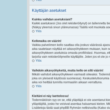
Ylös
Käyttäjän asetukset
Kuinka vaihdan asetuksiani?
Kaikki asetuksesi (Jos olet rekisteröitynyt) on tallennettu t
(Näkyy yleensä sivun yläreunassa) Täällä voit muokata ase
Ylös
Kellonaika on väärin!
Vaikka palvelimen kello saattaa olla joskus väärässä ajas
aika saatetaan näyttää eri aikavyöhykkeen mukaan, kuin se
aikavyöhykkeen asetuksia omasta profiilistasi. Huomaa, et
tarjolla vain rekisteröityneille käyttäjille. Joten jos et ole jo 
Ylös
Vaihdoin aikavyöhykettä, mutta kello on silti väärin!
Mikäli vaihdoit aikavyöhykkeen varmasti oikeaksi. Todennä
joka on yleisesti käytössä suomessa). Keskustelufoorumia e
aika voi heittää tunnilla normaaliin aikaan verrattuna.
Ylös
Kieltäni ei näy luettelossa!
Todennäköisin syy on se, että yläpitäjä ei ole asentanut kiel
ylläpitäjiltä, josko he voisivat asentaa haluamasi kielen. 
Lisätietoja tästä saat phpBB Ryhmän nettisivuilta (Katso si