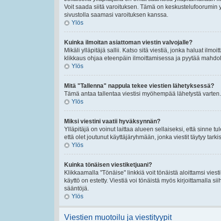
Voit saada siitä varoituksen. Tämä on keskustelufoorumin y
sivustolla saamasi varoituksen kanssa.
Ylös
Kuinka ilmoitan asiattoman viestin valvojalle?
Mikäli ylläpitäjä sallii. Katso sitä viestiä, jonka haluat ilmo
klikkaus ohjaa eteenpäin ilmoittamisessa ja pyytää mahdolli
Ylös
Mitä "Tallenna" nappula tekee viestien lähetyksessä?
Tämä antaa tallentaa viestisi myöhempää lähetystä varten. 
Ylös
Miksi viestini vaatii hyväksynnän?
Ylläpitäjä on voinut laittaa alueen sellaiseksi, että sinne t
että olet joutunut käyttäjäryhmään, jonka viestit täytyy tarki
Ylös
Kuinka tönäisen viestiketjuani?
Klikkaamalla "Tönäise" linkkiä voit tönäistä aloittamsi viest
käyttö on estetty. Viestiä voi tönäistä myös kirjoittamalla s
sääntöjä.
Ylös
Viestien muotoilu ja viestityypit