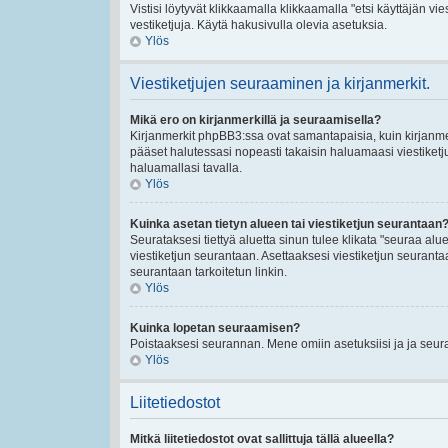
Vistisi löytyvät klikkaamalla klikkaamalla "etsi käyttäjän vies
vestiketjuja. Käytä hakusivulla olevia asetuksia.
Ylös
Viestiketjujen seuraaminen ja kirjanmerkit.
Mikä ero on kirjanmerkillä ja seuraamisella?
Kirjanmerkit phpBB3:ssa ovat samantapaisia, kuin kirjanmerk
pääset halutessasi nopeasti takaisin haluamaasi viestiketj
haluamallasi tavalla.
Ylös
Kuinka asetan tietyn alueen tai viestiketjun seurantaan
Seurataksesi tiettyä aluetta sinun tulee klikata "seuraa aluet
viestiketjun seurantaan. Asettaaksesi viestiketjun seurantaan
seurantaan tarkoitetun linkin.
Ylös
Kuinka lopetan seuraamisen?
Poistaaksesi seurannan. Mene omiin asetuksiisi ja ja seuraa
Ylös
Liitetiedostot
Mitkä liitetiedostot ovat sallittuja tällä alueella?