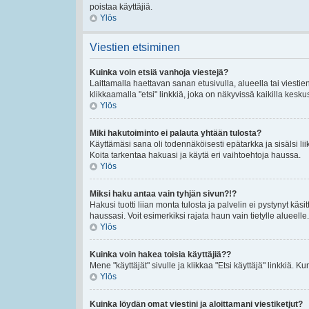
poistaa käyttäjiä.
Ylös
Viestien etsiminen
Kuinka voin etsiä vanhoja viestejä?
Laittamalla haettavan sanan etusivulla, alueella tai viestie
klikkaamalla "etsi" linkkiä, joka on näkyvissä kaikilla kesku
Ylös
Miki hakutoiminto ei palauta yhtään tulosta?
Käyttämäsi sana oli todennäköisesti epätarkka ja sisälsi lii
Koita tarkentaa hakuasi ja käytä eri vaihtoehtoja haussa.
Ylös
Miksi haku antaa vain tyhjän sivun?!?
Hakusi tuotti liian monta tulosta ja palvelin ei pystynyt käsi
haussasi. Voit esimerkiksi rajata haun vain tietylle alueelle.
Ylös
Kuinka voin hakea toisia käyttäjiä??
Mene "käyttäjät" sivulle ja klikkaa "Etsi käyttäjä" linkkiä. Kun
Ylös
Kuinka löydän omat viestini ja aloittamani viestiketjut?