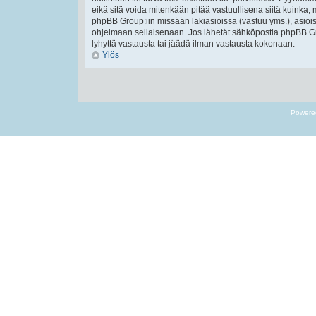
eikä sitä voida mitenkään pitää vastuullisena siitä kuinka, 
phpBB Group:iin missään lakiasioissa (vastuu yms.), asiois
ohjelmaan sellaisenaan. Jos lähetät sähköpostia phpBB Gr
lyhyttä vastausta tai jäädä ilman vastausta kokonaan.
Ylös
Powere