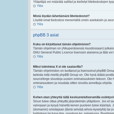
Ylläpitäjä voi määrätä sallitut ja kielletyt liitetiedostojen tyy
Ylös
Mistä löydän lähettämäni liitetiedostot?
Löydät omat tiedostosi menemällä omiin asetuksiin ja seura
Ylös
phpBB 3 asiat
Kuka on kirjoittanut tämän ohjelmiston?
Tämän ohjelman on (Alkuperäisessä muodossaan) julkaissu
GNU General Public Licence lisenssin alaisena ja tätä voi le
Ylös
Miksi toimintoa X ei ole saatavilla?
Tämän ohjelmiston on tuottanut ja lisensoinut phpBB Group
tarkista mitä mieltä phpBB Group on. Ole hyvä äläkä post
sourceforge sivustoja uusien ominaisuuksien tekoon. Ole h
ominaisuuteen ja noudata sitten sivuilla annettuja ohjeita.
Ylös
Kehen otan yhteyttä tällä keskustelufoorumilla esiintyvis
Sinun tulee ottaa yhteyttä järjestelmän ylläpitoon. Jos et s
valvojaan ja kysyä häneltä kenen puoleen tulee kääntyä. Jo
(domainin) omistajaan (tämä selviää whois-kyselyllä) tai jo
hallintoon tai turva tms. osastoon ko. palvelussa. Pyydäm