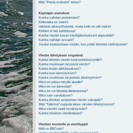
Mitä “Poista evästeet” tekee?
Käyttäjän asetukset
Kuinka vaihdan asetuksiani?
Kellonaika on väärin!
Vaihdoin aikavyöhykettä, mutta kello on silti väärin!
Kieltäni ei näy luettelossa!
Kuinka näytän kuvan käyttäjätunnukseni alapuolella?
Kuinka vaihdan arvoani?
Joudun kirjautumaan sisään, kun yritän lähettää sähköpostia?
Viestin lähetyksen ongelmat
Kuinka lähetän viestin keskustelufoorumille?
Kuinka muokkaan tai poista viestin?
Kuinka lisään allekirjoutksen?
Kuinka luon äänestyksen?
Kuinka muokkaan tai poistan äänestyksen?
Miksi en pääse tietyille alueille?
Miksi en voi äänestää?
Miksi en voi lähettää liitetiedostoa?
Miksi sain varoituksen?
Kuinka ilmoitan asiattoman viestin valvojalle?
Mitä "Tallenna" nappula tekee viestien lähetyksessä?
Miksi viestini vaatii hyväksynnän?
Kuinka tönäisen viestiketjuani?
Viestien muotoilu ja viestityypit
Mitä on BBCode?