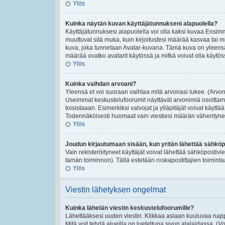
Ylös
Kuinka näytän kuvan käyttäjätunnukseni alapuolella?
Käyttäjätunnuksesi alapuolella voi olla kaksi kuvaa Ensimmäi
muuttuvat sitä muka, kuin kirjoitustesi määrää kasvaa tai m
kuva, joka tunnetaan Avatar-kuvana. Tämä kuva on yleensä 
määrää ovatko avatarit käytössä ja mitkä voivat olla käytössä
Ylös
Kuinka vaihdan arvoani?
Yleensä et voi suoraan vaihtaa mitä arvonasi lukee. (Arvon
Useimmat keskustelufoorumit näyttävät arvonimiä osoittamaan
toisistaaan. Esimerkiksi valvojat ja ylläpitäjät voivat käyttä
Todennäköisesti huomaat vain viestiesi määrän vähentynee
Ylös
Joudun kirjautumaan sisään, kun yritän lähettää sähköp
Vain rekisteröityneet käyttäjät voivat lähettää sähköpostivi
tämän toiminnon). Tällä estetään roskapostittajien toiminta
Ylös
Viestin lähetyksen ongelmat
Kuinka lähetän viestin keskustelufoorumille?
Lähettääksesi uuden viestin. Klikkaa asiaan kuuluvaa nappu
Mitä voit tehdä alueilla on lueteltuna sivun alalaidassa. (
Vo