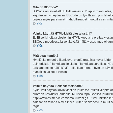
Mitä on BBCode?
BBCode on sovellettu HTML-kielestä. Ylläpito määrittelee,
kirjoituksen yhteydessä. BBCode on tyyliltään hyvin lähellä 
tarjoaa myös paremmat mahdollisuudet muotoilla sen mitä ha
Ylös
Voinko käyttää HTML-kieltä viesteissäni?
Et. Et voi kirjoittaa viesteihin HTML koodia ja olettaa vie
BBCode muodossa ja voit käyttää näitä viestisi muotoiluun
Ylös
Mitä ovat hymiöt?
Hymiöt tai emootio-ikonit ovat pieniä graafisia kuvia joiden
esimerkiksi, :) tarkoittaa iloista ja :( tarkoittaa surullista.
tarkkana miten näitä käytät, sillä liian monen hymiön käyttö
hymiöistä tai koko viestin.
Ylös
Voinko näyttää kuvia viesteissäni?
Kyllä, voit näyttää kuvia viestien joukossa. Mikäli ylläpito o
suoraan keskustelualueelle. Muussa tapauksessa joudut lin
http://www.esimerkki.com/oma-kuvani.gif. Et voi linkittää kuv
salasanan takana olevia kuvia, kuten sähköposti ja muut s
tagia.
Ylös