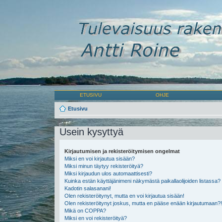
ETUSIVU
OHJE
Etusivu
Usein kysyttyä
Kirjautumisen ja rekisteröitymisen ongelmat
Miksi en voi kirjautua sisään?
Miksi minun täytyy rekisteröityä?
Miksi kirjaudun ulos automaattisesti?
Kuinka estän käyttäjänimeni näkymästä paikallaolijoiden listassa?
Kadotin salasanani!
Olen rekisteröitynyt, mutta en voi kirjautua sisään!
Olen rekisteröitynyt joskus, mutta en pääse enään kirjautumaan?!
Mikä on COPPA?
Miksi en voi rekisteröityä?