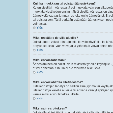
Kuinka muokkaan tai poistan äänestyksen?
Kuten viestitkin. Äänestystä voi muokata vain sen alkuperäi
muokata viestiketjun ensimmäistä viestiä. Äänestys on ain
äänestystä vapaasti, mutta jos joku on jo äänestänyt. Et voi
tai poistaa sen. Tällä pyritään estämään äänestyksen peu
voimassa.
Ylös
Miksi en pääse tietyille alueille?
Jotkut alueet voivat olla rajoitettu tietyille käyttäjille tai käyt
erityisoikeuksia. Vain valvojat ja ylläpitäjät voivat antaa näi
Ylös
Miksi en voi äänestää?
Äänestäminen on sallittu vain rekisteröityneille käyttäjille
et voi äänestää. Sinulla ei ole tarvitavia oikeuksia.
Ylös
Miksi en voi lähettää liitetiedostoa?
Liitetiedostotjen lähetys on sallittu alue, ryhmä tai käyttäj
liitetiedostoja kaikille alueille tai ehkäpä vain ylläpitäjien
varma miksi et voi lähettää liitteitä.
Ylös
Miksi sain varoituksen?
Jokaisella ylläpitäjällä on omat sääntösä ylläpitämällään ke