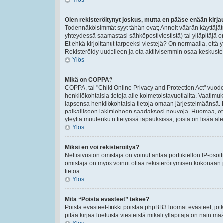
Ylös
Olen rekisteröitynyt joskus, mutta en pääse enään kirj
Todennäköisimmät syyt tähän ovat; Annoit väärän käyttäjät
yhteydessä saamastasi sähköpostiviestistä) tai ylläpitäjä o
Et ehkä kirjoittanut tarpeeksi viestejä? On normaalia, että 
Rekisteröidy uudelleen ja ota aktiivisemmin osaa keskustel
Ylös
Mikä on COPPA?
COPPA, tai "Child Online Privacy and Protection Act" vuodel
henkilökohtaisia tietoja alle kolmetoistavuotiailta. Vaatimu
lapsensa henkilökohtaisia tietoja omaan järjestelmäänsä. 
paikalliseen lakimieheen saadaksesi neuvoja. Huomaa, että p
yteyttä muutenkuin tietyissä tapauksissa, joista on lisää a
Ylös
Miksi en voi rekisteröityä?
Nettisivuston omistaja on voinut antaa porttikiellon IP-osoi
omistaja on myös voinut ottaa rekisteröitymisen kokonaan p
tietoa.
Ylös
Mitä “Poista evästeet” tekee?
Poista evästeet-linkki poistaa phpBB3 luomat evästeet, jotk
pitää kirjaa luetuista viesteistä mikäli ylläpitäjä on näin määr