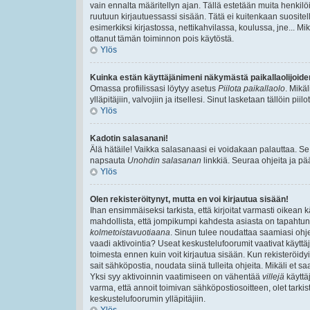
vain ennalta määritellyn ajan. Tällä estetään muita henkilöi
ruutuun kirjautuessassi sisään. Tätä ei kuitenkaan suositell
esimerkiksi kirjastossa, nettikahvilassa, koulussa, jne... Mik
ottanut tämän toiminnon pois käytöstä.
Ylös
Kuinka estän käyttäjänimeni näkymästä paikallaolijoide
Omassa profiilissasi löytyy asetus
Piilota paikallaolo
. Mikä
ylläpitäjiin, valvojiin ja itsellesi. Sinut lasketaan tällöin pi
Ylös
Kadotin salasanani!
Älä hätäile! Vaikka salasanaasi ei voidakaan palauttaa. Se
napsauta
Unohdin salasanan
linkkiä. Seuraa ohjeita ja p
Ylös
Olen rekisteröitynyt, mutta en voi kirjautua sisään!
Ihan ensimmäiseksi tarkista, että kirjoitat varmasti oikea
mahdollista, että jompikumpi kahdesta asiasta on tapahtun
kolmetoistavuotiaana
. Sinun tulee noudattaa saamiasi ohjei
vaadi aktivointia? Useat keskustelufoorumit vaativat käyttäjä
toimesta ennen kuin voit kirjautua sisään. Kun rekisteröidyit
sait sähköpostia, noudata siinä tulleita ohjeita. Mikäli et
Yksi syy aktivoinnin vaatimiseen on vähentää
villejä
käyttä
varma, että annoit toimivan sähköpostiosoitteen, olet tarkis
keskustelufoorumin ylläpitäjiin.