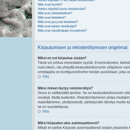
Voinko käyttää HTML-kieltä viesteissäni?
Mitä ovat hymiöt?
Voinko näyttää kuvia viesteissäni?
Mitä ovat yleistiedotteet?
Mitä ovat tiedotteet?
Mitä ovat pysyvät tiedotteet?
Mitä ovat lukitut viestiketjut?
Mitä ovat viestiketjujen kuvakkeet?
Kirjautumisen ja rekisteröitymisen ongelmat
Miksi en voi kirjautua sisään?
Tämä voi johtua monestakin syystä. Ensimmäiseksi, tarkista,
ovat oikein, ota yhteyttä keskustelufoorumin ylläpitoon varmi
omistajalla on konfigurointivirhe heidän puolellaan, joka va
Ylös
Miksi minun täytyy rekisteröityä?
Sinun ei välttämättä tarvitse. Se on keskustelufoorumin ylläp
viestejä. Mutta kuitenkin. Rekisteröityminen antaa muitakin t
määrittäminen, yksityisviestit, sähköpostin lähetys muille kä
se on suositeltavaa.
Ylös
Miksi kirjaudun ulos automaattisesti?
Mikäli et valitse
Kirjaudu automaattisesti sisään jokaisella 