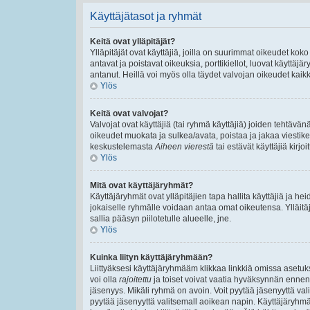
Käyttäjätasot ja ryhmät
Keitä ovat ylläpitäjät?
Ylläpitäjät ovat käyttäjiä, joilla on suurimmat oikeudet ko
antavat ja poistavat oikeuksia, porttikiellot, luovat käyttäj
antanut. Heillä voi myös olla täydet valvojan oikeudet kaikki
Ylös
Keitä ovat valvojat?
Valvojat ovat käyttäjiä (tai ryhmä käyttäjiä) joiden tehtäv
oikeudet muokata ja sulkea/avata, poistaa ja jakaa viestiket
keskustelemasta
Aiheen vierestä
tai estävät käyttäjiä kirj
Ylös
Mitä ovat käyttäjäryhmät?
Käyttäjäryhmät ovat ylläpitäjien tapa hallita käyttäjiä ja 
jokaiselle ryhmälle voidaan antaa omat oikeutensa. Ylläitäjä
sallia pääsyn piilotetulle alueelle, jne.
Ylös
Kuinka liityn käyttäjäryhmään?
Liittyäksesi käyttäjäryhmääm klikkaa linkkiä omissa asetuks
voi olla
rajoitettu
ja toiset voivat vaatia hyväksynnän ennen lii
jäsenyys. Mikäli ryhmä on avoin. Voit pyytää jäsenyyttä va
pyytää jäsenyyttä valitsemall aoikean napin. Käyttäjäryhm