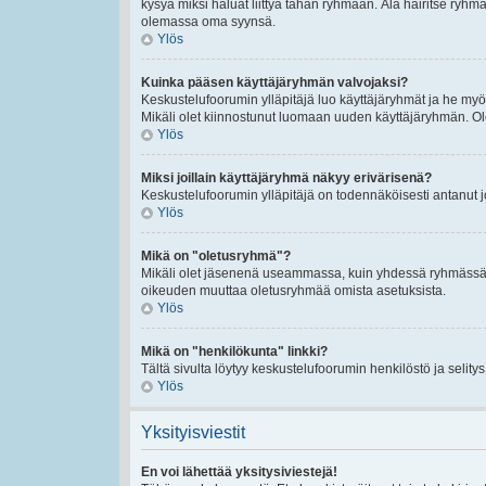
kysyä miksi haluat liittyä tähän ryhmään. Älä häiritse ryh
olemassa oma syynsä.
Ylös
Kuinka pääsen käyttäjäryhmän valvojaksi?
Keskustelufoorumin ylläpitäjä luo käyttäjäryhmät ja he my
Mikäli olet kiinnostunut luomaan uuden käyttäjäryhmän. Ole hy
Ylös
Miksi joillain käyttäjäryhmä näkyy erivärisenä?
Keskustelufoorumin ylläpitäjä on todennäköisesti antanut 
Ylös
Mikä on "oletusryhmä"?
Mikäli olet jäsenenä useammassa, kuin yhdessä ryhmässä. O
oikeuden muuttaa oletusryhmää omista asetuksista.
Ylös
Mikä on "henkilökunta" linkki?
Tältä sivulta löytyy keskustelufoorumin henkilöstö ja selity
Ylös
Yksityisviestit
En voi lähettää yksitysiviestejä!