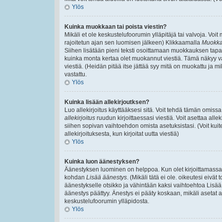
Ylös
Kuinka muokkaan tai poista viestin?
Mikäli et ole keskustelufoorumin ylläpitäjä tai valvoja. Voi
rajoitetun ajan sen luomisen jälkeen) Klikkaamalla
Muokk
Siihen lisätään pieni teksti osoittamaan muokkauksen ta
kuinka monta kertaa olet muokannut viestiä. Tämä näkyy vain,
viestiä. (Heidän pitää itse jättää syy mitä on muokattu ja mi
vastattu.
Ylös
Kuinka lisään allekirjoutksen?
Luo allekirjoitus käyttääksesi sitä. Voit tehdä tämän omissa 
allekirjoitus
ruudun kirjoittaessasi viestiä. Voit asettaa allek
siihen sopivan vaihtoehdon omista asetuksistasi. (Voit kuit
allekirjoituksesta, kun kirjoitat uutta viestiä)
Ylös
Kuinka luon äänestyksen?
Äänestyksen luominen on helppoa. Kun olet kirjoittamassa v
kohdan
Lisää äänestys
. (Mikäli tätä ei ole. oikeutesi eiv
äänestykselle otsikko ja vähintään kaksi vaihtoehtoa Lisää k
äänestys päättyy. Änestys ei pääty koskaan, mikäli asetat aj
keskustelufoorumin ylläpidosta.
Ylös