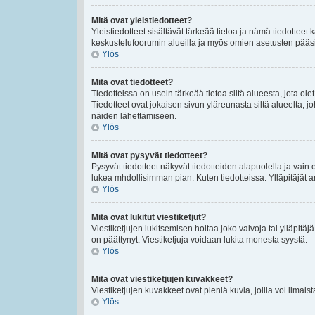
Mitä ovat yleistiedotteet?
Yleistiedotteet sisältävät tärkeää tietoa ja nämä tiedottee
keskustelufoorumin alueilla ja myös omien asetusten pääsivul
Ylös
Mitä ovat tiedotteet?
Tiedotteissa on usein tärkeää tietoa siitä alueesta, jota 
Tiedotteet ovat jokaisen sivun yläreunasta siltä alueelta, jo
näiden lähettämiseen.
Ylös
Mitä ovat pysyvät tiedotteet?
Pysyvät tiedotteet näkyvät tiedotteiden alapuolella ja vain 
lukea mhdollisimman pian. Kuten tiedotteissa. Ylläpitäjät
Ylös
Mitä ovat lukitut viestiketjut?
Viestiketjujen lukitsemisen hoitaa joko valvoja tai ylläpitäj
on päättynyt. Viestiketjuja voidaan lukita monesta syystä.
Ylös
Mitä ovat viestiketjujen kuvakkeet?
Viestiketjujen kuvakkeet ovat pieniä kuvia, joilla voi ilmais
Ylös