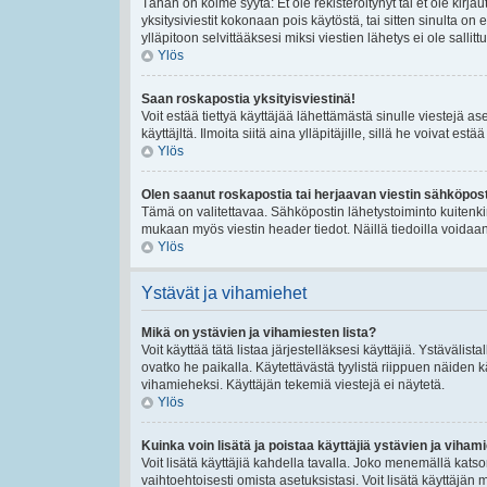
Tähän on kolme syytä: Et ole rekisteröitynyt tai et ole kirj
yksitysiviestit kokonaan pois käytöstä, tai sitten sinulta on
ylläpitoon selvittääksesi miksi viestien lähetys ei ole sallittu
Ylös
Saan roskapostia yksityisviestinä!
Voit estää tiettyä käyttäjää lähettämästä sinulle viestejä a
käyttäjltä. Ilmoita siitä aina ylläpitäjille, sillä he voivat es
Ylös
Olen saanut roskapostia tai herjaavan viestin sähköposti
Tämä on valitettavaa. Sähköpostin lähetystoiminto kuitenkin se
mukaan myös viestin header tiedot. Näillä tiedoilla voidaan 
Ylös
Ystävät ja vihamiehet
Mikä on ystävien ja vihamiesten lista?
Voit käyttää tätä listaa järjestelläksesi käyttäjiä. Ystävälis
ovatko he paikalla. Käytettävästä tyylistä riippuen näiden k
vihamieheksi. Käyttäjän tekemiä viestejä ei näytetä.
Ylös
Kuinka voin lisätä ja poistaa käyttäjiä ystävien ja vihami
Voit lisätä käyttäjiä kahdella tavalla. Joko menemällä katsom
vaihtoehtoisesti omista asetuksistasi. Voit lisätä käyttäjän