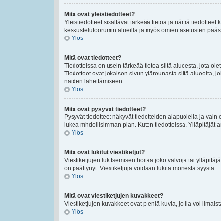
Mitä ovat yleistiedotteet?
Yleistiedotteet sisältävät tärkeää tietoa ja nämä tiedottee
keskustelufoorumin alueilla ja myös omien asetusten pääsivul
Ylös
Mitä ovat tiedotteet?
Tiedotteissa on usein tärkeää tietoa siitä alueesta, jota 
Tiedotteet ovat jokaisen sivun yläreunasta siltä alueelta, jo
näiden lähettämiseen.
Ylös
Mitä ovat pysyvät tiedotteet?
Pysyvät tiedotteet näkyvät tiedotteiden alapuolella ja vain 
lukea mhdollisimman pian. Kuten tiedotteissa. Ylläpitäjät
Ylös
Mitä ovat lukitut viestiketjut?
Viestiketjujen lukitsemisen hoitaa joko valvoja tai ylläpitäj
on päättynyt. Viestiketjuja voidaan lukita monesta syystä.
Ylös
Mitä ovat viestiketjujen kuvakkeet?
Viestiketjujen kuvakkeet ovat pieniä kuvia, joilla voi ilmais
Ylös