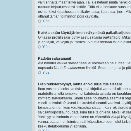
vain ennalta määritellyn ajan. Tällä estetään muita henkilöi
ruutuun kirjautuessassi sisään. Tätä ei kuitenkaan suositell
esimerkiksi kirjastossa, nettikahvilassa, koulussa, jne... Mik
ottanut tämän toiminnon pois käytöstä.
Ylös
Kuinka estän käyttäjänimeni näkymästä paikallaolijoide
Omassa profiilissasi löytyy asetus
Piilota paikallaolo
. Mikä
ylläpitäjiin, valvojiin ja itsellesi. Sinut lasketaan tällöin pi
Ylös
Kadotin salasanani!
Älä hätäile! Vaikka salasanaasi ei voidakaan palauttaa. Se
napsauta
Unohdin salasanan
linkkiä. Seuraa ohjeita ja p
Ylös
Olen rekisteröitynyt, mutta en voi kirjautua sisään!
Ihan ensimmäiseksi tarkista, että kirjoitat varmasti oikea
mahdollista, että jompikumpi kahdesta asiasta on tapahtun
kolmetoistavuotiaana
. Sinun tulee noudattaa saamiasi ohjei
vaadi aktivointia? Useat keskustelufoorumit vaativat käyttäjä
toimesta ennen kuin voit kirjautua sisään. Kun rekisteröidyit
sait sähköpostia, noudata siinä tulleita ohjeita. Mikäli et
Yksi syy aktivoinnin vaatimiseen on vähentää
villejä
käyttä
varma, että annoit toimivan sähköpostiosoitteen, olet tarkis
keskustelufoorumin ylläpitäjiin.