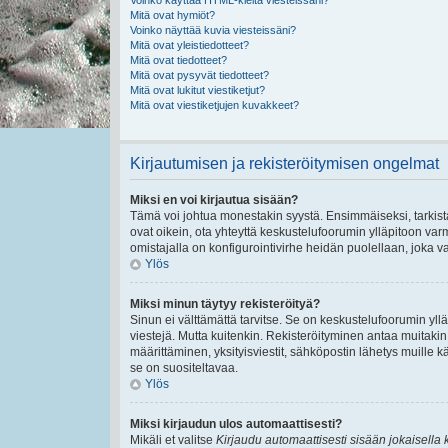
Voinko käyttää HTML-kieltä viesteissäni?
Mitä ovat hymiöt?
Voinko näyttää kuvia viesteissäni?
Mitä ovat yleistiedotteet?
Mitä ovat tiedotteet?
Mitä ovat pysyvät tiedotteet?
Mitä ovat lukitut viestiketjut?
Mitä ovat viestiketjujen kuvakkeet?
Kirjautumisen ja rekisteröitymisen ongelmat
Miksi en voi kirjautua sisään?
Tämä voi johtua monestakin syystä. Ensimmäiseksi, tarkista,
ovat oikein, ota yhteyttä keskustelufoorumin ylläpitoon varmi
omistajalla on konfigurointivirhe heidän puolellaan, joka va
Ylös
Miksi minun täytyy rekisteröityä?
Sinun ei välttämättä tarvitse. Se on keskustelufoorumin ylläp
viestejä. Mutta kuitenkin. Rekisteröityminen antaa muitakin t
määrittäminen, yksityisviestit, sähköpostin lähetys muille kä
se on suositeltavaa.
Ylös
Miksi kirjaudun ulos automaattisesti?
Mikäli et valitse
Kirjaudu automaattisesti sisään jokaisella 