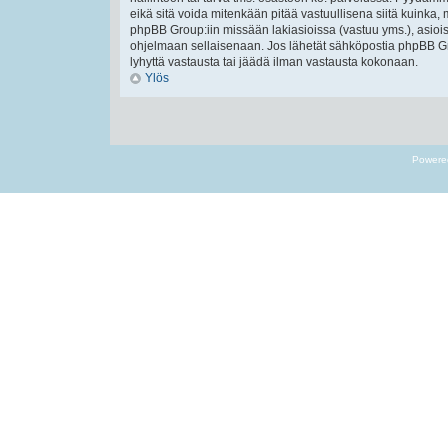
eikä sitä voida mitenkään pitää vastuullisena siitä kuinka, 
phpBB Group:iin missään lakiasioissa (vastuu yms.), asiois
ohjelmaan sellaisenaan. Jos lähetät sähköpostia phpBB Gr
lyhyttä vastausta tai jäädä ilman vastausta kokonaan.
Ylös
Powere