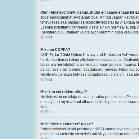
Ylös
Olen rekisteröitynyt joskus, mutta en pääse enään kirj
Todennäköisimmät syyt tähän ovat; Annoit väärän käyttäjät
yhteydessä saamastasi sähköpostiviestistä) tai ylläpitäjä o
Et ehkä kirjoittanut tarpeeksi viestejä? On normaalia, että 
Rekisteröidy uudelleen ja ota aktiivisemmin osaa keskustel
Ylös
Mikä on COPPA?
COPPA, tai "Child Online Privacy and Protection Act" vuodel
henkilökohtaisia tietoja alle kolmetoistavuotiailta. Vaatimu
lapsensa henkilökohtaisia tietoja omaan järjestelmäänsä. 
paikalliseen lakimieheen saadaksesi neuvoja. Huomaa, että p
yteyttä muutenkuin tietyissä tapauksissa, joista on lisää a
Ylös
Miksi en voi rekisteröityä?
Nettisivuston omistaja on voinut antaa porttikiellon IP-osoi
omistaja on myös voinut ottaa rekisteröitymisen kokonaan p
tietoa.
Ylös
Mitä “Poista evästeet” tekee?
Poista evästeet-linkki poistaa phpBB3 luomat evästeet, jotk
pitää kirjaa luetuista viesteistä mikäli ylläpitäjä on näin määr