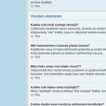
poistaa käyttäjiä.
Ylös
Viestien etsiminen
Kuinka voin etsiä vanhoja viestejä?
Laittamalla haettavan sanan etusivulla, alueella tai viestie
klikkaamalla "etsi" linkkiä, joka on näkyvissä kaikilla kesku
Ylös
Miki hakutoiminto ei palauta yhtään tulosta?
Käyttämäsi sana oli todennäköisesti epätarkka ja sisälsi lii
Koita tarkentaa hakuasi ja käytä eri vaihtoehtoja haussa.
Ylös
Miksi haku antaa vain tyhjän sivun?!?
Hakusi tuotti liian monta tulosta ja palvelin ei pystynyt käsi
haussasi. Voit esimerkiksi rajata haun vain tietylle alueelle.
Ylös
Kuinka voin hakea toisia käyttäjiä??
Mene "käyttäjät" sivulle ja klikkaa "Etsi käyttäjä" linkkiä. Kun
Ylös
Kuinka löydän omat viestini ja aloittamani viestiketjut?