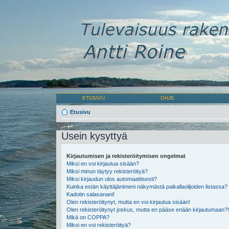
ETUSIVU
OHJE
Etusivu
Usein kysyttyä
Kirjautumisen ja rekisteröitymisen ongelmat
Miksi en voi kirjautua sisään?
Miksi minun täytyy rekisteröityä?
Miksi kirjaudun ulos automaattisesti?
Kuinka estän käyttäjänimeni näkymästä paikallaolijoiden listassa?
Kadotin salasanani!
Olen rekisteröitynyt, mutta en voi kirjautua sisään!
Olen rekisteröitynyt joskus, mutta en pääse enään kirjautumaan?!
Mikä on COPPA?
Miksi en voi rekisteröityä?