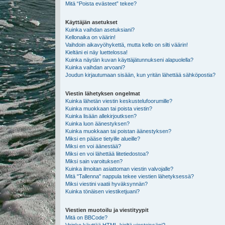
Mitä “Poista evästeet” tekee?
Käyttäjän asetukset
Kuinka vaihdan asetuksiani?
Kellonaika on väärin!
Vaihdoin aikavyöhykettä, mutta kello on silti väärin!
Kieltäni ei näy luettelossa!
Kuinka näytän kuvan käyttäjätunnukseni alapuolella?
Kuinka vaihdan arvoani?
Joudun kirjautumaan sisään, kun yritän lähettää sähköpostia?
Viestin lähetyksen ongelmat
Kuinka lähetän viestin keskustelufoorumille?
Kuinka muokkaan tai poista viestin?
Kuinka lisään allekirjoutksen?
Kuinka luon äänestyksen?
Kuinka muokkaan tai poistan äänestyksen?
Miksi en pääse tietyille alueille?
Miksi en voi äänestää?
Miksi en voi lähettää liitetiedostoa?
Miksi sain varoituksen?
Kuinka ilmoitan asiattoman viestin valvojalle?
Mitä "Tallenna" nappula tekee viestien lähetyksessä?
Miksi viestini vaatii hyväksynnän?
Kuinka tönäisen viestiketjuani?
Viestien muotoilu ja viestityypit
Mitä on BBCode?