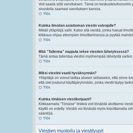
Voit saada siitä varoituksen. Tämä on keskustelufoorumin y
sivustolla saamasi varoituksen kanssa.
Ylös
Kuinka ilmoitan asiattoman viestin valvojalle?
Mikäli ylläpitäjä sallii. Katso sitä viestiä, jonka haluat ilmo
klikkaus ohjaa eteenpäin ilmoittamisessa ja pyytää mahdolli
Ylös
Mitä "Tallenna" nappula tekee viestien lähetyksessä?
Tämä antaa tallentaa viestisi myöhempää lähetystä varten. 
Ylös
Miksi viestini vaatii hyväksynnän?
Ylläpitäjä on voinut laittaa alueen sellaiseksi, että sinne t
että olet joutunut käyttäjäryhmään, jonka viestit täytyy tarki
Ylös
Kuinka tönäisen viestiketjuani?
Klikkaamalla "Tönäise" linkkiä voit tönäistä aloittamsi viest
käyttö on estetty. Viestiä voi tönäistä myös kirjoittamalla s
sääntöjä.
Ylös
Viestien muotoilu ja viestityypit