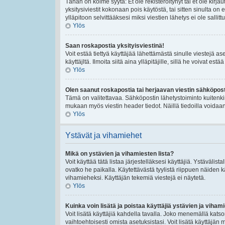
Tähän on kolme syytä: Et ole rekisteröitynyt tai et ole kirj
yksitysiviestit kokonaan pois käytöstä, tai sitten sinulta on
ylläpitoon selvittääksesi miksi viestien lähetys ei ole sallittu
Ylös
Saan roskapostia yksityisviestinä!
Voit estää tiettyä käyttäjää lähettämästä sinulle viestejä a
käyttäjltä. Ilmoita siitä aina ylläpitäjille, sillä he voivat es
Ylös
Olen saanut roskapostia tai herjaavan viestin sähköposti
Tämä on valitettavaa. Sähköpostin lähetystoiminto kuitenkin se
mukaan myös viestin header tiedot. Näillä tiedoilla voidaan 
Ylös
Ystävät ja vihamiehet
Mikä on ystävien ja vihamiesten lista?
Voit käyttää tätä listaa järjestelläksesi käyttäjiä. Ystävälis
ovatko he paikalla. Käytettävästä tyylistä riippuen näiden k
vihamieheksi. Käyttäjän tekemiä viestejä ei näytetä.
Ylös
Kuinka voin lisätä ja poistaa käyttäjiä ystävien ja vihami
Voit lisätä käyttäjiä kahdella tavalla. Joko menemällä katsom
vaihtoehtoisesti omista asetuksistasi. Voit lisätä käyttäjän