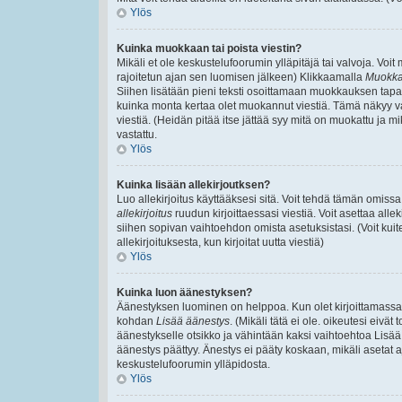
Ylös
Kuinka muokkaan tai poista viestin?
Mikäli et ole keskustelufoorumin ylläpitäjä tai valvoja. Voi
rajoitetun ajan sen luomisen jälkeen) Klikkaamalla
Muokk
Siihen lisätään pieni teksti osoittamaan muokkauksen ta
kuinka monta kertaa olet muokannut viestiä. Tämä näkyy vain,
viestiä. (Heidän pitää itse jättää syy mitä on muokattu ja mi
vastattu.
Ylös
Kuinka lisään allekirjoutksen?
Luo allekirjoitus käyttääksesi sitä. Voit tehdä tämän omissa 
allekirjoitus
ruudun kirjoittaessasi viestiä. Voit asettaa allek
siihen sopivan vaihtoehdon omista asetuksistasi. (Voit kuit
allekirjoituksesta, kun kirjoitat uutta viestiä)
Ylös
Kuinka luon äänestyksen?
Äänestyksen luominen on helppoa. Kun olet kirjoittamassa v
kohdan
Lisää äänestys
. (Mikäli tätä ei ole. oikeutesi eiv
äänestykselle otsikko ja vähintään kaksi vaihtoehtoa Lisää k
äänestys päättyy. Änestys ei pääty koskaan, mikäli asetat aj
keskustelufoorumin ylläpidosta.
Ylös