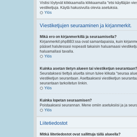
Vistisi löytyvät klikkaamalla klikkaamalla "etsi käyttäjän vies
vestiketjuja. Käytä hakusivulla olevia asetuksia.
Ylös
Viestiketjujen seuraaminen ja kirjanmerkit.
Mikä ero on kirjanmerkillä ja seuraamisella?
Kirjanmerkit phpBB3:ssa ovat samantapaisia, kuin kirjanmerk
pääset halutessasi nopeasti takaisin haluamaasi viestiketj
haluamallasi tavalla.
Ylös
Kuinka asetan tietyn alueen tai viestiketjun seurantaan
Seurataksesi tiettyä aluetta sinun tulee klikata "seuraa aluet
viestiketjun seurantaan. Asettaaksesi viestiketjun seurantaan
seurantaan tarkoitetun linkin.
Ylös
Kuinka lopetan seuraamisen?
Poistaaksesi seurannan. Mene omiin asetuksiisi ja ja seuraa
Ylös
Liitetiedostot
Mitkä liitetiedostot ovat sallittuja tällä alueella?