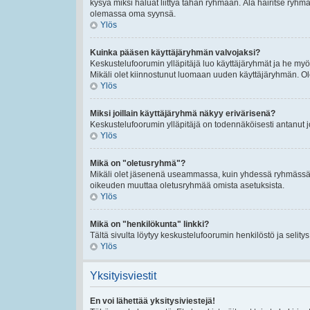
kysyä miksi haluat liittyä tähän ryhmään. Älä häiritse ryh
olemassa oma syynsä.
Ylös
Kuinka pääsen käyttäjäryhmän valvojaksi?
Keskustelufoorumin ylläpitäjä luo käyttäjäryhmät ja he my
Mikäli olet kiinnostunut luomaan uuden käyttäjäryhmän. Ole hy
Ylös
Miksi joillain käyttäjäryhmä näkyy erivärisenä?
Keskustelufoorumin ylläpitäjä on todennäköisesti antanut 
Ylös
Mikä on "oletusryhmä"?
Mikäli olet jäsenenä useammassa, kuin yhdessä ryhmässä. O
oikeuden muuttaa oletusryhmää omista asetuksista.
Ylös
Mikä on "henkilökunta" linkki?
Tältä sivulta löytyy keskustelufoorumin henkilöstö ja selity
Ylös
Yksityisviestit
En voi lähettää yksitysiviestejä!