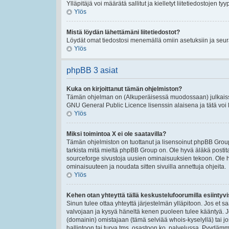
Ylläpitäjä voi määrätä sallitut ja kielletyt liitetiedostojen tyy
Ylös
Mistä löydän lähettämäni liitetiedostot?
Löydät omat tiedostosi menemällä omiin asetuksiin ja seura
Ylös
phpBB 3 asiat
Kuka on kirjoittanut tämän ohjelmiston?
Tämän ohjelman on (Alkuperäisessä muodossaan) julkaissu
GNU General Public Licence lisenssin alaisena ja tätä voi le
Ylös
Miksi toimintoa X ei ole saatavilla?
Tämän ohjelmiston on tuottanut ja lisensoinut phpBB Group
tarkista mitä mieltä phpBB Group on. Ole hyvä äläkä post
sourceforge sivustoja uusien ominaisuuksien tekoon. Ole h
ominaisuuteen ja noudata sitten sivuilla annettuja ohjeita.
Ylös
Kehen otan yhteyttä tällä keskustelufoorumilla esiintyvis
Sinun tulee ottaa yhteyttä järjestelmän ylläpitoon. Jos et s
valvojaan ja kysyä häneltä kenen puoleen tulee kääntyä. Jo
(domainin) omistajaan (tämä selviää whois-kyselyllä) tai jo
hallintoon tai turva tms. osastoon ko. palvelussa. Pyydäm