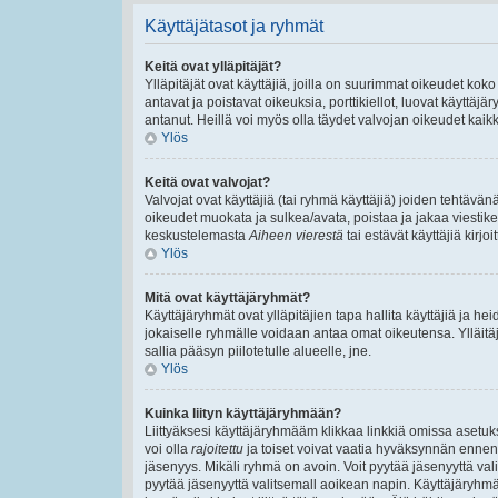
Käyttäjätasot ja ryhmät
Keitä ovat ylläpitäjät?
Ylläpitäjät ovat käyttäjiä, joilla on suurimmat oikeudet ko
antavat ja poistavat oikeuksia, porttikiellot, luovat käyttäj
antanut. Heillä voi myös olla täydet valvojan oikeudet kaikki
Ylös
Keitä ovat valvojat?
Valvojat ovat käyttäjiä (tai ryhmä käyttäjiä) joiden tehtäv
oikeudet muokata ja sulkea/avata, poistaa ja jakaa viestiket
keskustelemasta
Aiheen vierestä
tai estävät käyttäjiä kirj
Ylös
Mitä ovat käyttäjäryhmät?
Käyttäjäryhmät ovat ylläpitäjien tapa hallita käyttäjiä ja 
jokaiselle ryhmälle voidaan antaa omat oikeutensa. Ylläitäjä
sallia pääsyn piilotetulle alueelle, jne.
Ylös
Kuinka liityn käyttäjäryhmään?
Liittyäksesi käyttäjäryhmääm klikkaa linkkiä omissa asetuks
voi olla
rajoitettu
ja toiset voivat vaatia hyväksynnän ennen lii
jäsenyys. Mikäli ryhmä on avoin. Voit pyytää jäsenyyttä va
pyytää jäsenyyttä valitsemall aoikean napin. Käyttäjäryhm