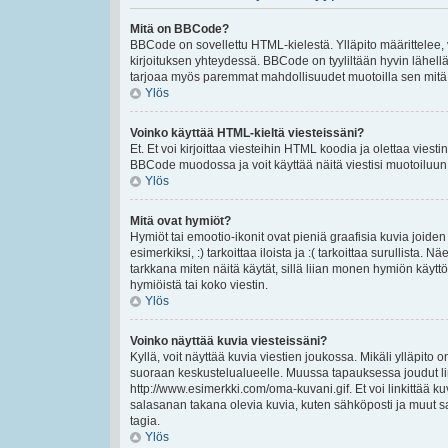
Mitä on BBCode?
BBCode on sovellettu HTML-kielestä. Ylläpito määrittelee,
kirjoituksen yhteydessä. BBCode on tyyliltään hyvin lähellä 
tarjoaa myös paremmat mahdollisuudet muotoilla sen mitä ha
Ylös
Voinko käyttää HTML-kieltä viesteissäni?
Et. Et voi kirjoittaa viesteihin HTML koodia ja olettaa vie
BBCode muodossa ja voit käyttää näitä viestisi muotoiluun
Ylös
Mitä ovat hymiöt?
Hymiöt tai emootio-ikonit ovat pieniä graafisia kuvia joiden
esimerkiksi, :) tarkoittaa iloista ja :( tarkoittaa surullista.
tarkkana miten näitä käytät, sillä liian monen hymiön käyttö
hymiöistä tai koko viestin.
Ylös
Voinko näyttää kuvia viesteissäni?
Kyllä, voit näyttää kuvia viestien joukossa. Mikäli ylläpito o
suoraan keskustelualueelle. Muussa tapauksessa joudut lin
http://www.esimerkki.com/oma-kuvani.gif. Et voi linkittää kuv
salasanan takana olevia kuvia, kuten sähköposti ja muut s
tagia.
Ylös