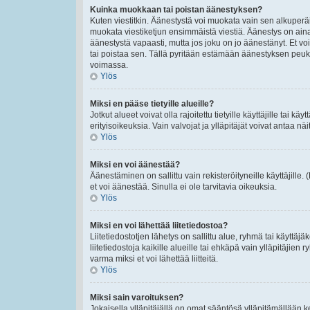
Kuinka muokkaan tai poistan äänestyksen?
Kuten viestitkin. Äänestystä voi muokata vain sen alkuperäi
muokata viestiketjun ensimmäistä viestiä. Äänestys on ain
äänestystä vapaasti, mutta jos joku on jo äänestänyt. Et voi
tai poistaa sen. Tällä pyritään estämään äänestyksen peu
voimassa.
Ylös
Miksi en pääse tietyille alueille?
Jotkut alueet voivat olla rajoitettu tietyille käyttäjille tai käyt
erityisoikeuksia. Vain valvojat ja ylläpitäjät voivat antaa näi
Ylös
Miksi en voi äänestää?
Äänestäminen on sallittu vain rekisteröityneille käyttäjille
et voi äänestää. Sinulla ei ole tarvitavia oikeuksia.
Ylös
Miksi en voi lähettää liitetiedostoa?
Liitetiedostotjen lähetys on sallittu alue, ryhmä tai käyttäj
liitetiedostoja kaikille alueille tai ehkäpä vain ylläpitäjien
varma miksi et voi lähettää liitteitä.
Ylös
Miksi sain varoituksen?
Jokaisella ylläpitäjällä on omat sääntösä ylläpitämällään ke