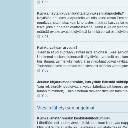
Ylös
Kuinka näytän kuvan käyttäjätunnukseni alapuolella?
Käyttäjätunnuksesi alapuolella voi olla kaksi kuvaa Ensimmäi
muuttuvat sitä muka, kuin kirjoitustesi määrää kasvaa tai m
kuva, joka tunnetaan Avatar-kuvana. Tämä kuva on yleensä 
määrää ovatko avatarit käytössä ja mitkä voivat olla käytössä
Ylös
Kuinka vaihdan arvoani?
Yleensä et voi suoraan vaihtaa mitä arvonasi lukee. (Arvon
Useimmat keskustelufoorumit näyttävät arvonimiä osoittamaan
toisistaaan. Esimerkiksi valvojat ja ylläpitäjät voivat käyttä
Todennäköisesti huomaat vain viestiesi määrän vähentynee
Ylös
Joudun kirjautumaan sisään, kun yritän lähettää sähköp
Vain rekisteröityneet käyttäjät voivat lähettää sähköpostivi
tämän toiminnon). Tällä estetään roskapostittajien toiminta
Ylös
Viestin lähetyksen ongelmat
Kuinka lähetän viestin keskustelufoorumille?
Lähettääksesi uuden viestin. Klikkaa asiaan kuuluvaa nappu
Mitä voit tehdä alueilla on lueteltuna sivun alalaidassa. (
Vo