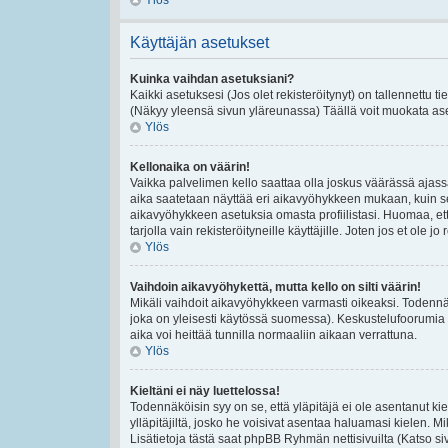
Ylös
Käyttäjän asetukset
Kuinka vaihdan asetuksiani?
Kaikki asetuksesi (Jos olet rekisteröitynyt) on tallennettu t
(Näkyy yleensä sivun yläreunassa) Täällä voit muokata ase
Ylös
Kellonaika on väärin!
Vaikka palvelimen kello saattaa olla joskus väärässä ajas
aika saatetaan näyttää eri aikavyöhykkeen mukaan, kuin se
aikavyöhykkeen asetuksia omasta profiilistasi. Huomaa, et
tarjolla vain rekisteröityneille käyttäjille. Joten jos et ole jo 
Ylös
Vaihdoin aikavyöhykettä, mutta kello on silti väärin!
Mikäli vaihdoit aikavyöhykkeen varmasti oikeaksi. Todennä
joka on yleisesti käytössä suomessa). Keskustelufoorumia e
aika voi heittää tunnilla normaaliin aikaan verrattuna.
Ylös
Kieltäni ei näy luettelossa!
Todennäköisin syy on se, että yläpitäjä ei ole asentanut kiel
ylläpitäjiltä, josko he voisivat asentaa haluamasi kielen. 
Lisätietoja tästä saat phpBB Ryhmän nettisivuilta (Katso si