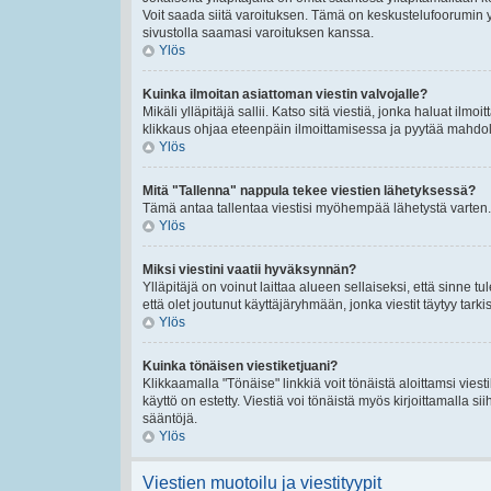
Voit saada siitä varoituksen. Tämä on keskustelufoorumin y
sivustolla saamasi varoituksen kanssa.
Ylös
Kuinka ilmoitan asiattoman viestin valvojalle?
Mikäli ylläpitäjä sallii. Katso sitä viestiä, jonka haluat ilmo
klikkaus ohjaa eteenpäin ilmoittamisessa ja pyytää mahdolli
Ylös
Mitä "Tallenna" nappula tekee viestien lähetyksessä?
Tämä antaa tallentaa viestisi myöhempää lähetystä varten. 
Ylös
Miksi viestini vaatii hyväksynnän?
Ylläpitäjä on voinut laittaa alueen sellaiseksi, että sinne t
että olet joutunut käyttäjäryhmään, jonka viestit täytyy tarki
Ylös
Kuinka tönäisen viestiketjuani?
Klikkaamalla "Tönäise" linkkiä voit tönäistä aloittamsi viest
käyttö on estetty. Viestiä voi tönäistä myös kirjoittamalla s
sääntöjä.
Ylös
Viestien muotoilu ja viestityypit