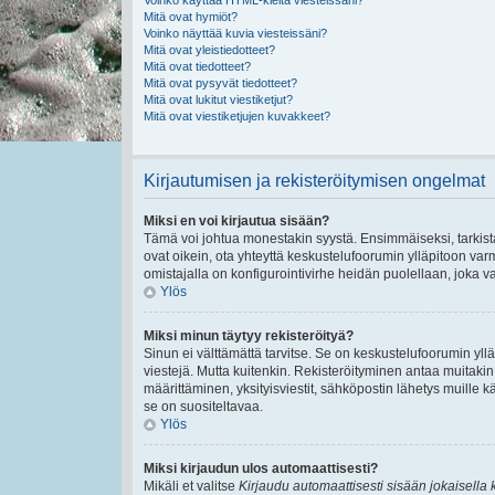
Voinko käyttää HTML-kieltä viesteissäni?
Mitä ovat hymiöt?
Voinko näyttää kuvia viesteissäni?
Mitä ovat yleistiedotteet?
Mitä ovat tiedotteet?
Mitä ovat pysyvät tiedotteet?
Mitä ovat lukitut viestiketjut?
Mitä ovat viestiketjujen kuvakkeet?
Kirjautumisen ja rekisteröitymisen ongelmat
Miksi en voi kirjautua sisään?
Tämä voi johtua monestakin syystä. Ensimmäiseksi, tarkista,
ovat oikein, ota yhteyttä keskustelufoorumin ylläpitoon varmi
omistajalla on konfigurointivirhe heidän puolellaan, joka va
Ylös
Miksi minun täytyy rekisteröityä?
Sinun ei välttämättä tarvitse. Se on keskustelufoorumin ylläp
viestejä. Mutta kuitenkin. Rekisteröityminen antaa muitakin t
määrittäminen, yksityisviestit, sähköpostin lähetys muille kä
se on suositeltavaa.
Ylös
Miksi kirjaudun ulos automaattisesti?
Mikäli et valitse
Kirjaudu automaattisesti sisään jokaisella 