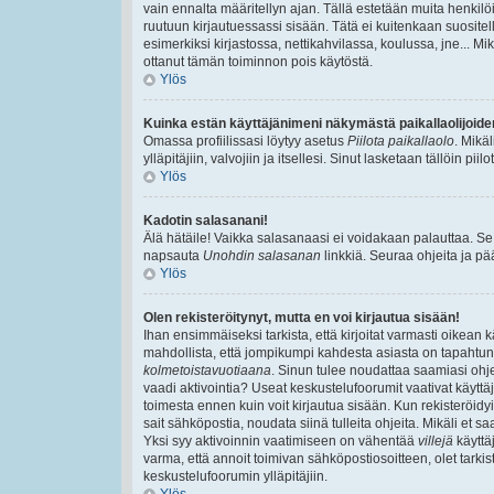
vain ennalta määritellyn ajan. Tällä estetään muita henkilöi
ruutuun kirjautuessassi sisään. Tätä ei kuitenkaan suositell
esimerkiksi kirjastossa, nettikahvilassa, koulussa, jne... Mik
ottanut tämän toiminnon pois käytöstä.
Ylös
Kuinka estän käyttäjänimeni näkymästä paikallaolijoide
Omassa profiilissasi löytyy asetus
Piilota paikallaolo
. Mikä
ylläpitäjiin, valvojiin ja itsellesi. Sinut lasketaan tällöin pi
Ylös
Kadotin salasanani!
Älä hätäile! Vaikka salasanaasi ei voidakaan palauttaa. Se
napsauta
Unohdin salasanan
linkkiä. Seuraa ohjeita ja p
Ylös
Olen rekisteröitynyt, mutta en voi kirjautua sisään!
Ihan ensimmäiseksi tarkista, että kirjoitat varmasti oikea
mahdollista, että jompikumpi kahdesta asiasta on tapahtun
kolmetoistavuotiaana
. Sinun tulee noudattaa saamiasi ohjei
vaadi aktivointia? Useat keskustelufoorumit vaativat käyttäjä
toimesta ennen kuin voit kirjautua sisään. Kun rekisteröidyit
sait sähköpostia, noudata siinä tulleita ohjeita. Mikäli et
Yksi syy aktivoinnin vaatimiseen on vähentää
villejä
käyttä
varma, että annoit toimivan sähköpostiosoitteen, olet tarkis
keskustelufoorumin ylläpitäjiin.