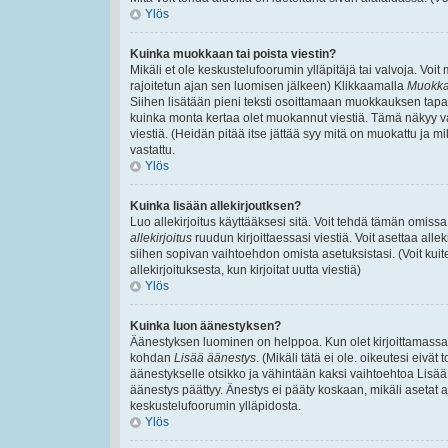
Ylös
Kuinka muokkaan tai poista viestin?
Mikäli et ole keskustelufoorumin ylläpitäjä tai valvoja. Voi
rajoitetun ajan sen luomisen jälkeen) Klikkaamalla
Muokk
Siihen lisätään pieni teksti osoittamaan muokkauksen ta
kuinka monta kertaa olet muokannut viestiä. Tämä näkyy vain,
viestiä. (Heidän pitää itse jättää syy mitä on muokattu ja mi
vastattu.
Ylös
Kuinka lisään allekirjoutksen?
Luo allekirjoitus käyttääksesi sitä. Voit tehdä tämän omissa 
allekirjoitus
ruudun kirjoittaessasi viestiä. Voit asettaa allek
siihen sopivan vaihtoehdon omista asetuksistasi. (Voit kuit
allekirjoituksesta, kun kirjoitat uutta viestiä)
Ylös
Kuinka luon äänestyksen?
Äänestyksen luominen on helppoa. Kun olet kirjoittamassa v
kohdan
Lisää äänestys
. (Mikäli tätä ei ole. oikeutesi eiv
äänestykselle otsikko ja vähintään kaksi vaihtoehtoa Lisää k
äänestys päättyy. Änestys ei pääty koskaan, mikäli asetat aj
keskustelufoorumin ylläpidosta.
Ylös