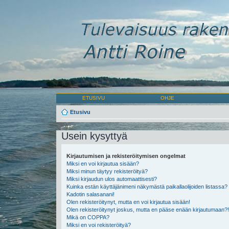
ETUSIVU
OHJE
Etusivu
Usein kysyttyä
Kirjautumisen ja rekisteröitymisen ongelmat
Miksi en voi kirjautua sisään?
Miksi minun täytyy rekisteröityä?
Miksi kirjaudun ulos automaattisesti?
Kuinka estän käyttäjänimeni näkymästä paikallaolijoiden listassa?
Kadotin salasanani!
Olen rekisteröitynyt, mutta en voi kirjautua sisään!
Olen rekisteröitynyt joskus, mutta en pääse enään kirjautumaan?!
Mikä on COPPA?
Miksi en voi rekisteröityä?