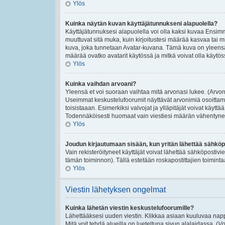
Ylös
Kuinka näytän kuvan käyttäjätunnukseni alapuolella?
Käyttäjätunnuksesi alapuolella voi olla kaksi kuvaa Ensimmäi
muuttuvat sitä muka, kuin kirjoitustesi määrää kasvaa tai m
kuva, joka tunnetaan Avatar-kuvana. Tämä kuva on yleensä 
määrää ovatko avatarit käytössä ja mitkä voivat olla käytössä
Ylös
Kuinka vaihdan arvoani?
Yleensä et voi suoraan vaihtaa mitä arvonasi lukee. (Arvon
Useimmat keskustelufoorumit näyttävät arvonimiä osoittamaan
toisistaaan. Esimerkiksi valvojat ja ylläpitäjät voivat käyttä
Todennäköisesti huomaat vain viestiesi määrän vähentynee
Ylös
Joudun kirjautumaan sisään, kun yritän lähettää sähköp
Vain rekisteröityneet käyttäjät voivat lähettää sähköpostivi
tämän toiminnon). Tällä estetään roskapostittajien toiminta
Ylös
Viestin lähetyksen ongelmat
Kuinka lähetän viestin keskustelufoorumille?
Lähettääksesi uuden viestin. Klikkaa asiaan kuuluvaa nappu
Mitä voit tehdä alueilla on lueteltuna sivun alalaidassa. (
Vo