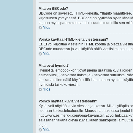
Mitä on BBCode?
BBCode on sovellettu HTML-kielestä. Ylläpito määrittelee,
kirjoituksen yhteydessä. BBCode on tyyliltään hyvin lähellä 
tarjoaa myös paremmat mahdollisuudet muotoilla sen mitä ha
Ylös
Voinko käyttää HTML-kieltä viesteissäni?
Et. Et voi kirjoittaa viesteihin HTML koodia ja olettaa vie
BBCode muodossa ja voit käyttää näitä viestisi muotoiluun
Ylös
Mitä ovat hymiöt?
Hymiöt tai emootio-ikonit ovat pieniä graafisia kuvia joiden
esimerkiksi, :) tarkoittaa iloista ja :( tarkoittaa surullista.
tarkkana miten näitä käytät, sillä liian monen hymiön käyttö
hymiöistä tai koko viestin.
Ylös
Voinko näyttää kuvia viesteissäni?
Kyllä, voit näyttää kuvia viestien joukossa. Mikäli ylläpito o
suoraan keskustelualueelle. Muussa tapauksessa joudut lin
http://www.esimerkki.com/oma-kuvani.gif. Et voi linkittää kuv
salasanan takana olevia kuvia, kuten sähköposti ja muut s
tagia.
Ylös