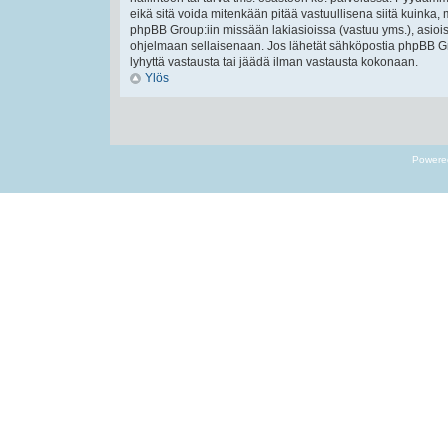
eikä sitä voida mitenkään pitää vastuullisena siitä kuinka, 
phpBB Group:iin missään lakiasioissa (vastuu yms.), asiois
ohjelmaan sellaisenaan. Jos lähetät sähköpostia phpBB Gr
lyhyttä vastausta tai jäädä ilman vastausta kokonaan.
Ylös
Powere