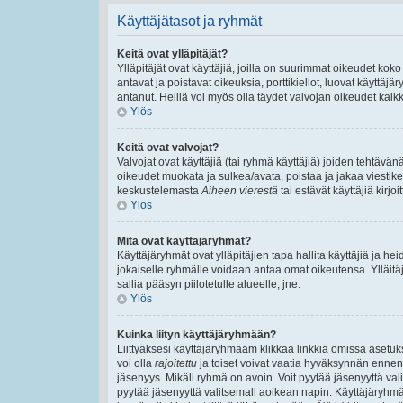
Käyttäjätasot ja ryhmät
Keitä ovat ylläpitäjät?
Ylläpitäjät ovat käyttäjiä, joilla on suurimmat oikeudet ko
antavat ja poistavat oikeuksia, porttikiellot, luovat käyttäj
antanut. Heillä voi myös olla täydet valvojan oikeudet kaikki
Ylös
Keitä ovat valvojat?
Valvojat ovat käyttäjiä (tai ryhmä käyttäjiä) joiden tehtäv
oikeudet muokata ja sulkea/avata, poistaa ja jakaa viestiket
keskustelemasta
Aiheen vierestä
tai estävät käyttäjiä kirj
Ylös
Mitä ovat käyttäjäryhmät?
Käyttäjäryhmät ovat ylläpitäjien tapa hallita käyttäjiä ja 
jokaiselle ryhmälle voidaan antaa omat oikeutensa. Ylläitäjä
sallia pääsyn piilotetulle alueelle, jne.
Ylös
Kuinka liityn käyttäjäryhmään?
Liittyäksesi käyttäjäryhmääm klikkaa linkkiä omissa asetuks
voi olla
rajoitettu
ja toiset voivat vaatia hyväksynnän ennen lii
jäsenyys. Mikäli ryhmä on avoin. Voit pyytää jäsenyyttä va
pyytää jäsenyyttä valitsemall aoikean napin. Käyttäjäryhm