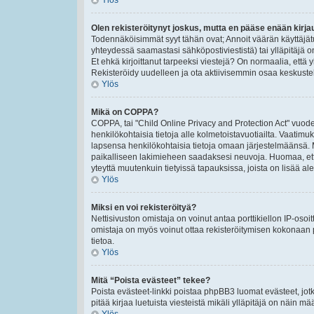
Ylös
Olen rekisteröitynyt joskus, mutta en pääse enään kirj
Todennäköisimmät syyt tähän ovat; Annoit väärän käyttäjät
yhteydessä saamastasi sähköpostiviestistä) tai ylläpitäjä o
Et ehkä kirjoittanut tarpeeksi viestejä? On normaalia, että 
Rekisteröidy uudelleen ja ota aktiivisemmin osaa keskustel
Ylös
Mikä on COPPA?
COPPA, tai "Child Online Privacy and Protection Act" vuodel
henkilökohtaisia tietoja alle kolmetoistavuotiailta. Vaatimu
lapsensa henkilökohtaisia tietoja omaan järjestelmäänsä. 
paikalliseen lakimieheen saadaksesi neuvoja. Huomaa, että p
yteyttä muutenkuin tietyissä tapauksissa, joista on lisää a
Ylös
Miksi en voi rekisteröityä?
Nettisivuston omistaja on voinut antaa porttikiellon IP-osoi
omistaja on myös voinut ottaa rekisteröitymisen kokonaan p
tietoa.
Ylös
Mitä “Poista evästeet” tekee?
Poista evästeet-linkki poistaa phpBB3 luomat evästeet, jotk
pitää kirjaa luetuista viesteistä mikäli ylläpitäjä on näin määr