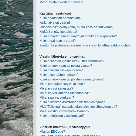
Mitä “Poista evästeet” tekee?
Käyttäjän asetukset
Kuinka vaihdan asetuksiani?
Kellonaika on väärin!
Vaihdoin aikavyöhykettä, mutta kello on silti väärin!
Kieltäni ei näy luettelossa!
Kuinka näytän kuvan käyttäjätunnukseni alapuolella?
Kuinka vaihdan arvoani?
Joudun kirjautumaan sisään, kun yritän lähettää sähköpostia?
Viestin lähetyksen ongelmat
Kuinka lähetän viestin keskustelufoorumille?
Kuinka muokkaan tai poista viestin?
Kuinka lisään allekirjoutksen?
Kuinka luon äänestyksen?
Kuinka muokkaan tai poistan äänestyksen?
Miksi en pääse tietyille alueille?
Miksi en voi äänestää?
Miksi en voi lähettää liitetiedostoa?
Miksi sain varoituksen?
Kuinka ilmoitan asiattoman viestin valvojalle?
Mitä "Tallenna" nappula tekee viestien lähetyksessä?
Miksi viestini vaatii hyväksynnän?
Kuinka tönäisen viestiketjuani?
Viestien muotoilu ja viestityypit
Mitä on BBCode?