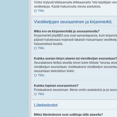
Vistisi löytyvät klikkaamalla klikkaamalla "etsi käyttäjän vies
vestiketjuja. Käytä hakusivulla olevia asetuksia.
Ylös
Viestiketjujen seuraaminen ja kirjanmerkit.
Mikä ero on kirjanmerkillä ja seuraamisella?
Kirjanmerkit phpBB3:ssa ovat samantapaisia, kuin kirjanmerk
pääset halutessasi nopeasti takaisin haluamaasi viestiketj
haluamallasi tavalla.
Ylös
Kuinka asetan tietyn alueen tai viestiketjun seurantaan
Seurataksesi tiettyä aluetta sinun tulee klikata "seuraa aluet
viestiketjun seurantaan. Asettaaksesi viestiketjun seurantaan
seurantaan tarkoitetun linkin.
Ylös
Kuinka lopetan seuraamisen?
Poistaaksesi seurannan. Mene omiin asetuksiisi ja ja seuraa
Ylös
Liitetiedostot
Mitkä liitetiedostot ovat sallittuja tällä alueella?