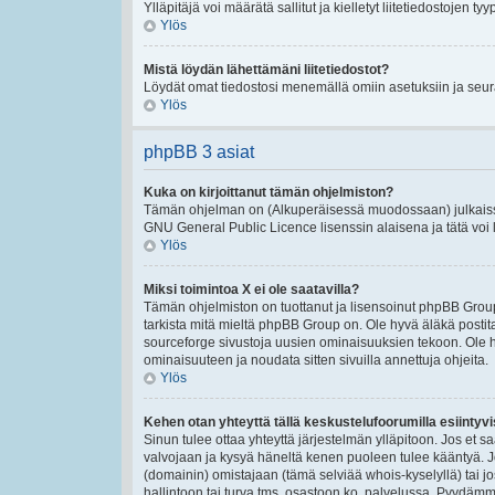
Ylläpitäjä voi määrätä sallitut ja kielletyt liitetiedostojen tyy
Ylös
Mistä löydän lähettämäni liitetiedostot?
Löydät omat tiedostosi menemällä omiin asetuksiin ja seura
Ylös
phpBB 3 asiat
Kuka on kirjoittanut tämän ohjelmiston?
Tämän ohjelman on (Alkuperäisessä muodossaan) julkaissu
GNU General Public Licence lisenssin alaisena ja tätä voi le
Ylös
Miksi toimintoa X ei ole saatavilla?
Tämän ohjelmiston on tuottanut ja lisensoinut phpBB Group
tarkista mitä mieltä phpBB Group on. Ole hyvä äläkä post
sourceforge sivustoja uusien ominaisuuksien tekoon. Ole h
ominaisuuteen ja noudata sitten sivuilla annettuja ohjeita.
Ylös
Kehen otan yhteyttä tällä keskustelufoorumilla esiintyvis
Sinun tulee ottaa yhteyttä järjestelmän ylläpitoon. Jos et s
valvojaan ja kysyä häneltä kenen puoleen tulee kääntyä. Jo
(domainin) omistajaan (tämä selviää whois-kyselyllä) tai jo
hallintoon tai turva tms. osastoon ko. palvelussa. Pyydäm