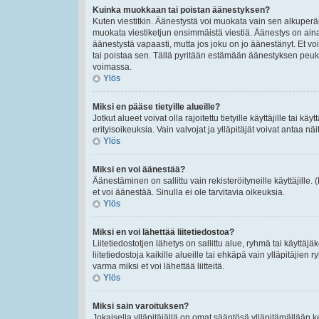
Kuinka muokkaan tai poistan äänestyksen?
Kuten viestitkin. Äänestystä voi muokata vain sen alkuperäi
muokata viestiketjun ensimmäistä viestiä. Äänestys on ain
äänestystä vapaasti, mutta jos joku on jo äänestänyt. Et voi
tai poistaa sen. Tällä pyritään estämään äänestyksen peu
voimassa.
Ylös
Miksi en pääse tietyille alueille?
Jotkut alueet voivat olla rajoitettu tietyille käyttäjille tai käyt
erityisoikeuksia. Vain valvojat ja ylläpitäjät voivat antaa näi
Ylös
Miksi en voi äänestää?
Äänestäminen on sallittu vain rekisteröityneille käyttäjille
et voi äänestää. Sinulla ei ole tarvitavia oikeuksia.
Ylös
Miksi en voi lähettää liitetiedostoa?
Liitetiedostotjen lähetys on sallittu alue, ryhmä tai käyttäj
liitetiedostoja kaikille alueille tai ehkäpä vain ylläpitäjien
varma miksi et voi lähettää liitteitä.
Ylös
Miksi sain varoituksen?
Jokaisella ylläpitäjällä on omat sääntösä ylläpitämällään ke