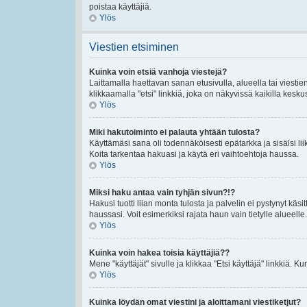
poistaa käyttäjiä.
Ylös
Viestien etsiminen
Kuinka voin etsiä vanhoja viestejä?
Laittamalla haettavan sanan etusivulla, alueella tai viestie
klikkaamalla "etsi" linkkiä, joka on näkyvissä kaikilla kesku
Ylös
Miki hakutoiminto ei palauta yhtään tulosta?
Käyttämäsi sana oli todennäköisesti epätarkka ja sisälsi lii
Koita tarkentaa hakuasi ja käytä eri vaihtoehtoja haussa.
Ylös
Miksi haku antaa vain tyhjän sivun?!?
Hakusi tuotti liian monta tulosta ja palvelin ei pystynyt käsi
haussasi. Voit esimerkiksi rajata haun vain tietylle alueelle.
Ylös
Kuinka voin hakea toisia käyttäjiä??
Mene "käyttäjät" sivulle ja klikkaa "Etsi käyttäjä" linkkiä. Kun
Ylös
Kuinka löydän omat viestini ja aloittamani viestiketjut?