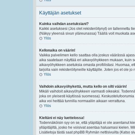
Ylös
Käyttäjän asetukset
Kuinka vaihdan asetuksiani?
Kaikki asetuksesi (Jos olet rekisteröitynyt) on tallennettu t
(Näkyy yleensä sivun yläreunassa) Täällä voit muokata ase
Ylös
Kellonaika on väärin!
Vaikka palvelimen kello saattaa olla joskus väärässä ajas
aika saatetaan näyttää eri aikavyöhykkeen mukaan, kuin se
aikavyöhykkeen asetuksia omasta profiilistasi. Huomaa, et
tarjolla vain rekisteröityneille käyttäjille. Joten jos et ole jo 
Ylös
Vaihdoin aikavyöhykettä, mutta kello on silti väärin!
Mikäli vaihdoit aikavyöhykkeen varmasti oikeaksi. Todennä
joka on yleisesti käytössä suomessa). Keskustelufoorumia e
aika voi heittää tunnilla normaaliin aikaan verrattuna.
Ylös
Kieltäni ei näy luettelossa!
Todennäköisin syy on se, että yläpitäjä ei ole asentanut kiel
ylläpitäjiltä, josko he voisivat asentaa haluamasi kielen. 
Lisätietoja tästä saat phpBB Ryhmän nettisivuilta (Katso si