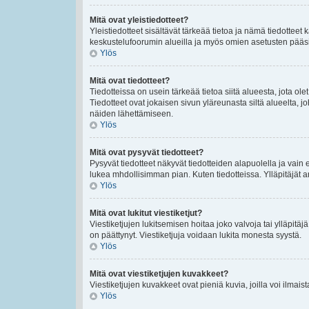
Mitä ovat yleistiedotteet?
Yleistiedotteet sisältävät tärkeää tietoa ja nämä tiedottee
keskustelufoorumin alueilla ja myös omien asetusten pääsivul
Ylös
Mitä ovat tiedotteet?
Tiedotteissa on usein tärkeää tietoa siitä alueesta, jota 
Tiedotteet ovat jokaisen sivun yläreunasta siltä alueelta, jo
näiden lähettämiseen.
Ylös
Mitä ovat pysyvät tiedotteet?
Pysyvät tiedotteet näkyvät tiedotteiden alapuolella ja vain 
lukea mhdollisimman pian. Kuten tiedotteissa. Ylläpitäjät
Ylös
Mitä ovat lukitut viestiketjut?
Viestiketjujen lukitsemisen hoitaa joko valvoja tai ylläpitäj
on päättynyt. Viestiketjuja voidaan lukita monesta syystä.
Ylös
Mitä ovat viestiketjujen kuvakkeet?
Viestiketjujen kuvakkeet ovat pieniä kuvia, joilla voi ilmais
Ylös