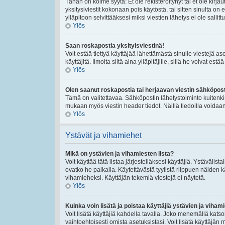
Tähän on kolme syytä: Et ole rekisteröitynyt tai et ole kirj
yksitysiviestit kokonaan pois käytöstä, tai sitten sinulta on
ylläpitoon selvittääksesi miksi viestien lähetys ei ole sallittu
Ylös
Saan roskapostia yksityisviestinä!
Voit estää tiettyä käyttäjää lähettämästä sinulle viestejä a
käyttäjltä. Ilmoita siitä aina ylläpitäjille, sillä he voivat es
Ylös
Olen saanut roskapostia tai herjaavan viestin sähköposti
Tämä on valitettavaa. Sähköpostin lähetystoiminto kuitenkin se
mukaan myös viestin header tiedot. Näillä tiedoilla voidaan 
Ylös
Ystävät ja vihamiehet
Mikä on ystävien ja vihamiesten lista?
Voit käyttää tätä listaa järjestelläksesi käyttäjiä. Ystävälis
ovatko he paikalla. Käytettävästä tyylistä riippuen näiden k
vihamieheksi. Käyttäjän tekemiä viestejä ei näytetä.
Ylös
Kuinka voin lisätä ja poistaa käyttäjiä ystävien ja vihami
Voit lisätä käyttäjiä kahdella tavalla. Joko menemällä katsom
vaihtoehtoisesti omista asetuksistasi. Voit lisätä käyttäjän