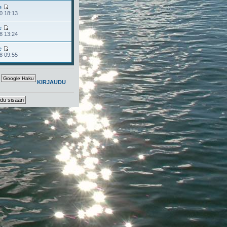
e
0 18:13
e
8 13:24
e
8 09:55
KIRJAUDU