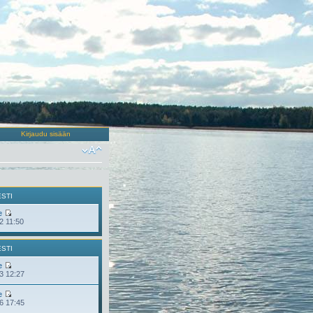
Kirjaudu sisään
ESTI
e
2 11:50
ESTI
e
3 12:27
e
6 17:45