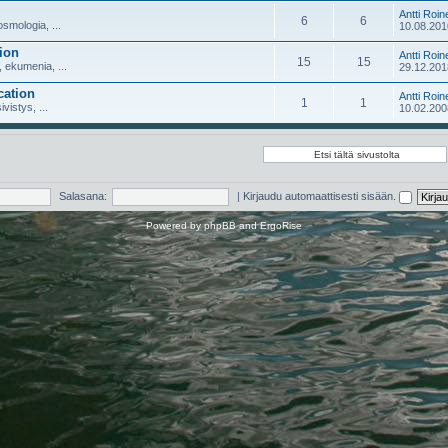
Antti Roin
6
6
smologia, ...
10.08.201
ion
Antti Roin
15
15
 ekumenia, ...
29.12.201
cation
Antti Roin
1
1
ivistys, ...
10.02.200
Salasana:
|
Kirjaudu automaattisesti sisään.
Powered by
phpBB
and
ErgoRise