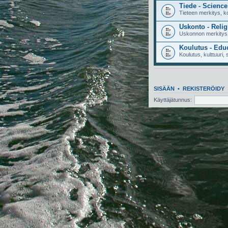
Tiede - Science
Tieteen merkitys, ko
Uskonto - Relig
Uskonnon merkitys,
Koulutus - Edu
Koulutus, kulttuuri, s
SISÄÄN
•
REKISTERÖIDY
Käyttäjätunnus: