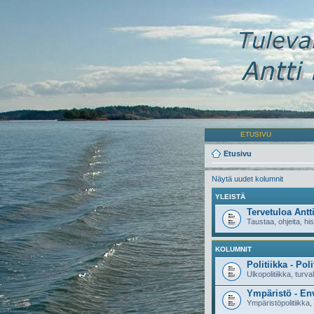
ETUSIVU
Etusivu
Näytä uudet kolumnit
YLEISTÄ
Tervetuloa Antt
Taustaa, ohjeita, his
KOLUMNIT
Politiikka - Poli
Ulkopolitiikka, turval
Ympäristö - En
Ympäristöpolitiikka,