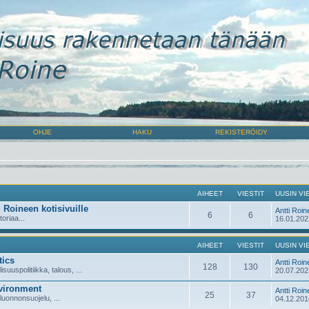
OHJE
HAKU
REKISTERÖIDY
AIHEET
VIESTIT
UUSIN VI
i Roineen kotisivuille
Antti Roin
6
6
toriaa...
16.01.202
AIHEET
VIESTIT
UUSIN VI
tics
Antti Roin
128
130
lisuuspolitiikka, talous, ...
20.07.202
vironment
Antti Roin
25
37
 luonnonsuojelu, ...
04.12.201