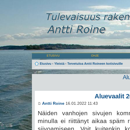
ETUSIVU
OHJE
Etusivu
‹
Yleistä
‹
Tervetuloa Antti Roineen kotisivuille
Al
Aluevaalit 
Antti Roine
16.01.2022 11:43
Näiden vanhojen sivujen komm
minulla ei riittänyt aikaa späm 
siivoamiseen. Voit kuitenkin 