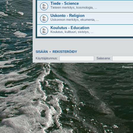
Tiede - Science
Tieteen merkitys, kosmologia, ...
Uskonto - Religion
Uskonnon merkitys, ekumenia, ...
Koulutus - Education
Koulutus, kulttuuri, sivistys, ...
SISÄÄN
•
REKISTERÖIDY
Käyttäjätunnus:
Salasana:
Powere