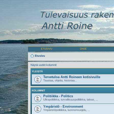
ETUSIVU
OHJE
Etusivu
Näytä uudet kolumnit
YLEISTÄ
Tervetuloa Antti Roineen kotisivuille
Taustaa, ohjeita, historiaa...
KOLUMNIT
Politiikka - Politics
Ulkopolitiikka, turvallisuuspolitiikka, talous, ...
Ympäristö - Environment
Ympäristöpolitiikka, luonnonsuojelu, ...