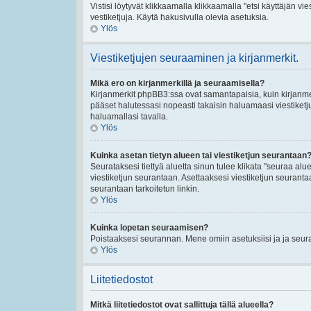
Vistisi löytyvät klikkaamalla klikkaamalla "etsi käyttäjän vies
vestiketjuja. Käytä hakusivulla olevia asetuksia.
Ylös
Viestiketjujen seuraaminen ja kirjanmerkit.
Mikä ero on kirjanmerkillä ja seuraamisella?
Kirjanmerkit phpBB3:ssa ovat samantapaisia, kuin kirjanmerk
pääset halutessasi nopeasti takaisin haluamaasi viestiketj
haluamallasi tavalla.
Ylös
Kuinka asetan tietyn alueen tai viestiketjun seurantaan
Seurataksesi tiettyä aluetta sinun tulee klikata "seuraa aluet
viestiketjun seurantaan. Asettaaksesi viestiketjun seurantaan
seurantaan tarkoitetun linkin.
Ylös
Kuinka lopetan seuraamisen?
Poistaaksesi seurannan. Mene omiin asetuksiisi ja ja seuraa
Ylös
Liitetiedostot
Mitkä liitetiedostot ovat sallittuja tällä alueella?