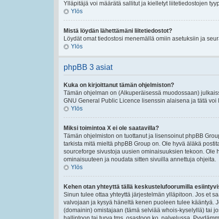
Ylläpitäjä voi määrätä sallitut ja kielletyt liitetiedostojen tyy
Ylös
Mistä löydän lähettämäni liitetiedostot?
Löydät omat tiedostosi menemällä omiin asetuksiin ja seura
Ylös
phpBB 3 asiat
Kuka on kirjoittanut tämän ohjelmiston?
Tämän ohjelman on (Alkuperäisessä muodossaan) julkaissu
GNU General Public Licence lisenssin alaisena ja tätä voi le
Ylös
Miksi toimintoa X ei ole saatavilla?
Tämän ohjelmiston on tuottanut ja lisensoinut phpBB Group
tarkista mitä mieltä phpBB Group on. Ole hyvä äläkä post
sourceforge sivustoja uusien ominaisuuksien tekoon. Ole h
ominaisuuteen ja noudata sitten sivuilla annettuja ohjeita.
Ylös
Kehen otan yhteyttä tällä keskustelufoorumilla esiintyvis
Sinun tulee ottaa yhteyttä järjestelmän ylläpitoon. Jos et s
valvojaan ja kysyä häneltä kenen puoleen tulee kääntyä. Jo
(domainin) omistajaan (tämä selviää whois-kyselyllä) tai jo
hallintoon tai turva tms. osastoon ko. palvelussa. Pyydäm