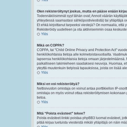
Ylös
Olen rekisteröitynyt joskus, mutta en pääse enään kirj
Todennäköisimmät syyt tähän ovat; Annoit väärän käyttäjät
yhteydessä saamastasi sähköpostiviestistä) tai ylläpitäjä o
Et ehkä kirjoittanut tarpeeksi viestejä? On normaalia, että 
Rekisteröidy uudelleen ja ota aktiivisemmin osaa keskustel
Ylös
Mikä on COPPA?
COPPA, tai "Child Online Privacy and Protection Act" vuodel
henkilökohtaisia tietoja alle kolmetoistavuotiailta. Vaatimu
lapsensa henkilökohtaisia tietoja omaan järjestelmäänsä. 
paikalliseen lakimieheen saadaksesi neuvoja. Huomaa, että p
yteyttä muutenkuin tietyissä tapauksissa, joista on lisää a
Ylös
Miksi en voi rekisteröityä?
Nettisivuston omistaja on voinut antaa porttikiellon IP-osoi
omistaja on myös voinut ottaa rekisteröitymisen kokonaan p
tietoa.
Ylös
Mitä “Poista evästeet” tekee?
Poista evästeet-linkki poistaa phpBB3 luomat evästeet, jotk
pitää kirjaa luetuista viesteistä mikäli ylläpitäjä on näin määr