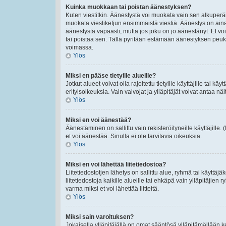
Kuinka muokkaan tai poistan äänestyksen?
Kuten viestitkin. Äänestystä voi muokata vain sen alkuperäi
muokata viestiketjun ensimmäistä viestiä. Äänestys on ain
äänestystä vapaasti, mutta jos joku on jo äänestänyt. Et voi
tai poistaa sen. Tällä pyritään estämään äänestyksen peu
voimassa.
Ylös
Miksi en pääse tietyille alueille?
Jotkut alueet voivat olla rajoitettu tietyille käyttäjille tai käyt
erityisoikeuksia. Vain valvojat ja ylläpitäjät voivat antaa näi
Ylös
Miksi en voi äänestää?
Äänestäminen on sallittu vain rekisteröityneille käyttäjille
et voi äänestää. Sinulla ei ole tarvitavia oikeuksia.
Ylös
Miksi en voi lähettää liitetiedostoa?
Liitetiedostotjen lähetys on sallittu alue, ryhmä tai käyttäj
liitetiedostoja kaikille alueille tai ehkäpä vain ylläpitäjien
varma miksi et voi lähettää liitteitä.
Ylös
Miksi sain varoituksen?
Jokaisella ylläpitäjällä on omat sääntösä ylläpitämällään ke