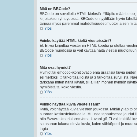
Mitä on BBCode?
BBCode on sovellettu HTML-kielestä. Ylläpito määrittelee,
kirjoituksen yhteydessä. BBCode on tyyliltään hyvin lähellä 
tarjoaa myös paremmat mahdollisuudet muotoilla sen mitä ha
Ylös
Voinko käyttää HTML-kieltä viesteissäni?
Et. Et voi kirjoittaa viesteihin HTML koodia ja olettaa vie
BBCode muodossa ja voit käyttää näitä viestisi muotoiluun
Ylös
Mitä ovat hymiöt?
Hymiöt tai emootio-ikonit ovat pieniä graafisia kuvia joiden
esimerkiksi, :) tarkoittaa iloista ja :( tarkoittaa surullista.
tarkkana miten näitä käytät, sillä liian monen hymiön käyttö
hymiöistä tai koko viestin.
Ylös
Voinko näyttää kuvia viesteissäni?
Kyllä, voit näyttää kuvia viestien joukossa. Mikäli ylläpito o
suoraan keskustelualueelle. Muussa tapauksessa joudut lin
http://www.esimerkki.com/oma-kuvani.gif. Et voi linkittää kuv
salasanan takana olevia kuvia, kuten sähköposti ja muut s
tagia.
Ylös