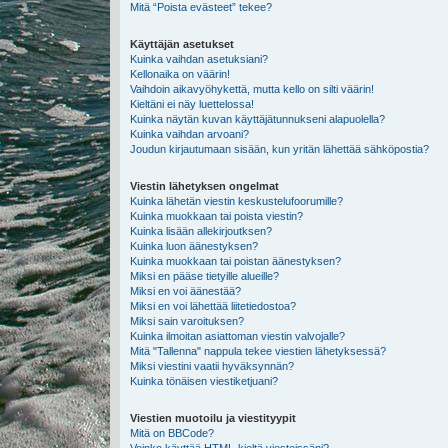
Mitä “Poista evästeet” tekee?
Käyttäjän asetukset
Kuinka vaihdan asetuksiani?
Kellonaika on väärin!
Vaihdoin aikavyöhykettä, mutta kello on silti väärin!
Kieltäni ei näy luettelossa!
Kuinka näytän kuvan käyttäjätunnukseni alapuolella?
Kuinka vaihdan arvoani?
Joudun kirjautumaan sisään, kun yritän lähettää sähköpostia?
Viestin lähetyksen ongelmat
Kuinka lähetän viestin keskustelufoorumille?
Kuinka muokkaan tai poista viestin?
Kuinka lisään allekirjoutksen?
Kuinka luon äänestyksen?
Kuinka muokkaan tai poistan äänestyksen?
Miksi en pääse tietyille alueille?
Miksi en voi äänestää?
Miksi en voi lähettää liitetiedostoa?
Miksi sain varoituksen?
Kuinka ilmoitan asiattoman viestin valvojalle?
Mitä "Tallenna" nappula tekee viestien lähetyksessä?
Miksi viestini vaatii hyväksynnän?
Kuinka tönäisen viestiketjuani?
Viestien muotoilu ja viestityypit
Mitä on BBCode?