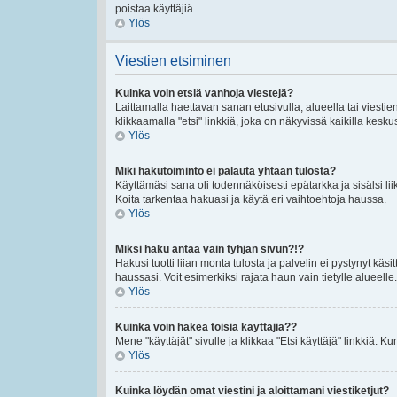
poistaa käyttäjiä.
Ylös
Viestien etsiminen
Kuinka voin etsiä vanhoja viestejä?
Laittamalla haettavan sanan etusivulla, alueella tai viestie
klikkaamalla "etsi" linkkiä, joka on näkyvissä kaikilla kesku
Ylös
Miki hakutoiminto ei palauta yhtään tulosta?
Käyttämäsi sana oli todennäköisesti epätarkka ja sisälsi lii
Koita tarkentaa hakuasi ja käytä eri vaihtoehtoja haussa.
Ylös
Miksi haku antaa vain tyhjän sivun?!?
Hakusi tuotti liian monta tulosta ja palvelin ei pystynyt käsi
haussasi. Voit esimerkiksi rajata haun vain tietylle alueelle.
Ylös
Kuinka voin hakea toisia käyttäjiä??
Mene "käyttäjät" sivulle ja klikkaa "Etsi käyttäjä" linkkiä. Kun
Ylös
Kuinka löydän omat viestini ja aloittamani viestiketjut?