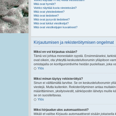
Voinko käyttää HTML-kieltä viesteissäni?
Mitä ovat hymiöt?
Voinko näyttää kuvia viesteissäni?
Mitä ovat yleistiedotteet?
Mitä ovat tiedotteet?
Mitä ovat pysyvät tiedotteet?
Mitä ovat lukitut viestiketjut?
Mitä ovat viestiketjujen kuvakkeet?
Kirjautumisen ja rekisteröitymisen ongelmat
Miksi en voi kirjautua sisään?
Tämä voi johtua monestakin syystä. Ensimmäiseksi, tarkista,
ovat oikein, ota yhteyttä keskustelufoorumin ylläpitoon varmi
omistajalla on konfigurointivirhe heidän puolellaan, joka va
Ylös
Miksi minun täytyy rekisteröityä?
Sinun ei välttämättä tarvitse. Se on keskustelufoorumin ylläp
viestejä. Mutta kuitenkin. Rekisteröityminen antaa muitakin t
määrittäminen, yksityisviestit, sähköpostin lähetys muille kä
se on suositeltavaa.
Ylös
Miksi kirjaudun ulos automaattisesti?
Mikäli et valitse
Kirjaudu automaattisesti sisään jokaisella 