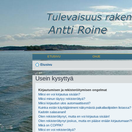
ETUSIVU
OHJE
Etusivu
Usein kysyttyä
Kirjautumisen ja rekisteröitymisen ongelmat
Miksi en voi kirjautua sisään?
Miksi minun täytyy rekisteröityä?
Miksi kirjaudun ulos automaattisesti?
Kuinka estän käyttäjänimeni näkymästä paikallaolijoiden listassa?
Kadotin salasanani!
Olen rekisteröitynyt, mutta en voi kirjautua sisään!
Olen rekisteröitynyt joskus, mutta en pääse enään kirjautumaan?!
Mikä on COPPA?
Miksi en voi rekisteröityä?