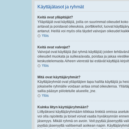
Käyttäjätasot ja ryhmät
Keitä ovat ylläpitäjät?
Ylläpitäjät ovat käyttäjiä, joilla on suurimmat oikeudet ko
antavat ja poistavat oikeuksia, porttikiellot, luovat käyttäj
antanut. Heillä voi myös olla täydet valvojan oikeudet kaikki
Ylös
Keitä ovat valvojat?
Valvojat ovat käyttäjiä (tai ryhmä käyttäjiä) joiden tehtäv
oikeudet muokata ja sulkea/avata, poistaa ja jakaa viestiket
keskustelemasta
Aiheen vierestä
tai estävät käyttäjiä kirj
Ylös
Mitä ovat käyttäjäryhmät?
Käyttäjäryhmät ovat ylläpitäjien tapa hallita käyttäjiä ja 
jokaiselle ryhmälle voidaan antaa omat oikeutensa. Ylläitäjä
sallia pääsyn piilotetulle alueelle, jne.
Ylös
Kuinka liityn käyttäjäryhmään?
Liittyäksesi käyttäjäryhmääm klikkaa linkkiä omissa asetuks
voi olla
rajoitettu
ja toiset voivat vaatia hyväksynnän ennen lii
jäsenyys. Mikäli ryhmä on avoin. Voit pyytää jäsenyyttä va
pyytää jäsenyyttä valitsemall aoikean napin. Käyttäjäryhm