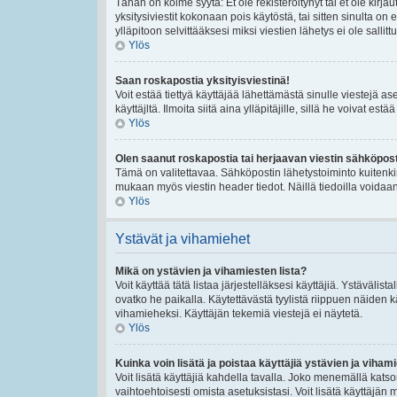
Tähän on kolme syytä: Et ole rekisteröitynyt tai et ole kirj
yksitysiviestit kokonaan pois käytöstä, tai sitten sinulta on
ylläpitoon selvittääksesi miksi viestien lähetys ei ole sallittu
Ylös
Saan roskapostia yksityisviestinä!
Voit estää tiettyä käyttäjää lähettämästä sinulle viestejä a
käyttäjltä. Ilmoita siitä aina ylläpitäjille, sillä he voivat es
Ylös
Olen saanut roskapostia tai herjaavan viestin sähköposti
Tämä on valitettavaa. Sähköpostin lähetystoiminto kuitenkin se
mukaan myös viestin header tiedot. Näillä tiedoilla voidaan 
Ylös
Ystävät ja vihamiehet
Mikä on ystävien ja vihamiesten lista?
Voit käyttää tätä listaa järjestelläksesi käyttäjiä. Ystävälis
ovatko he paikalla. Käytettävästä tyylistä riippuen näiden k
vihamieheksi. Käyttäjän tekemiä viestejä ei näytetä.
Ylös
Kuinka voin lisätä ja poistaa käyttäjiä ystävien ja vihami
Voit lisätä käyttäjiä kahdella tavalla. Joko menemällä katsom
vaihtoehtoisesti omista asetuksistasi. Voit lisätä käyttäjän