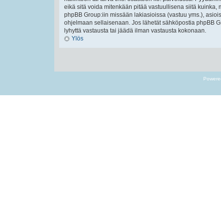
eikä sitä voida mitenkään pitää vastuullisena siitä kuinka, 
phpBB Group:iin missään lakiasioissa (vastuu yms.), asiois
ohjelmaan sellaisenaan. Jos lähetät sähköpostia phpBB Gr
lyhyttä vastausta tai jäädä ilman vastausta kokonaan.
Ylös
Powere