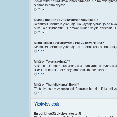
kysyä miksi haluat liittyä tähän ryhmään. Älä häiritse ryh
olemassa oma syynsä.
Ylös
Kuinka pääsen käyttäjäryhmän valvojaksi?
Keskustelufoorumin ylläpitäjä luo käyttäjäryhmät ja he my
Mikäli olet kiinnostunut luomaan uuden käyttäjäryhmän. Ole hy
Ylös
Miksi joillain käyttäjäryhmä näkyy erivärisenä?
Keskustelufoorumin ylläpitäjä on todennäköisesti antanut 
Ylös
Mikä on "oletusryhmä"?
Mikäli olet jäsenenä useammassa, kuin yhdessä ryhmässä. O
oikeuden muuttaa oletusryhmää omista asetuksista.
Ylös
Mikä on "henkilökunta" linkki?
Tältä sivulta löytyy keskustelufoorumin henkilöstö ja selity
Ylös
Yksityisviestit
En voi lähettää yksitysiviestejä!