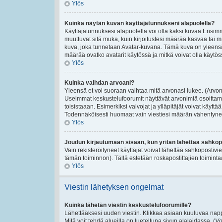
Ylös
Kuinka näytän kuvan käyttäjätunnukseni alapuolella?
Käyttäjätunnuksesi alapuolella voi olla kaksi kuvaa Ensimmäi
muuttuvat sitä muka, kuin kirjoitustesi määrää kasvaa tai m
kuva, joka tunnetaan Avatar-kuvana. Tämä kuva on yleensä 
määrää ovatko avatarit käytössä ja mitkä voivat olla käytössä
Ylös
Kuinka vaihdan arvoani?
Yleensä et voi suoraan vaihtaa mitä arvonasi lukee. (Arvon
Useimmat keskustelufoorumit näyttävät arvonimiä osoittamaan
toisistaaan. Esimerkiksi valvojat ja ylläpitäjät voivat käyttä
Todennäköisesti huomaat vain viestiesi määrän vähentynee
Ylös
Joudun kirjautumaan sisään, kun yritän lähettää sähköp
Vain rekisteröityneet käyttäjät voivat lähettää sähköpostivi
tämän toiminnon). Tällä estetään roskapostittajien toiminta
Ylös
Viestin lähetyksen ongelmat
Kuinka lähetän viestin keskustelufoorumille?
Lähettääksesi uuden viestin. Klikkaa asiaan kuuluvaa nappu
Mitä voit tehdä alueilla on lueteltuna sivun alalaidassa. (
Vo