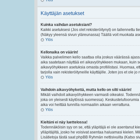
Ylös
Käyttäjän asetukset
Kuinka vaihdan asetuksiani?
Kaikki asetuksesi (Jos olet rekisteröitynyt) on tallennettu t
(Näkyy yleensä sivun yläreunassa) Täällä voit muokata ase
Ylös
Kellonaika on väärin!
Vaikka palvelimen kello saattaa olla joskus väärässä ajas
aika saatetaan näyttää eri aikavyöhykkeen mukaan, kuin se
aikavyöhykkeen asetuksia omasta profiilistasi. Huomaa, et
tarjolla vain rekisteröityneille käyttäjille. Joten jos et ole jo 
Ylös
Vaihdoin aikavyöhykettä, mutta kello on silti väärin!
Mikäli vaihdoit aikavyöhykkeen varmasti oikeaksi. Todennä
joka on yleisesti käytössä suomessa). Keskustelufoorumia e
aika voi heittää tunnilla normaaliin aikaan verrattuna.
Ylös
Kieltäni ei näy luettelossa!
Todennäköisin syy on se, että yläpitäjä ei ole asentanut kiel
ylläpitäjiltä, josko he voisivat asentaa haluamasi kielen. 
Lisätietoja tästä saat phpBB Ryhmän nettisivuilta (Katso si