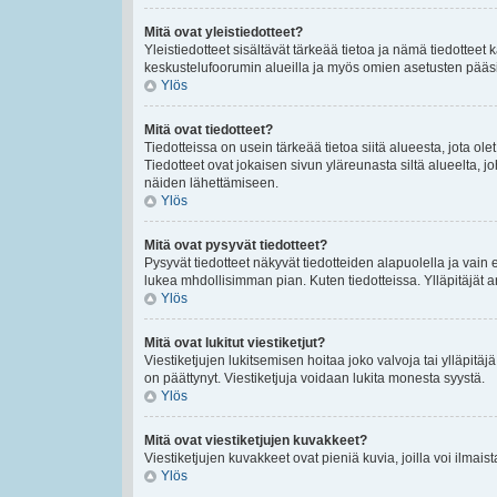
Mitä ovat yleistiedotteet?
Yleistiedotteet sisältävät tärkeää tietoa ja nämä tiedottee
keskustelufoorumin alueilla ja myös omien asetusten pääsivul
Ylös
Mitä ovat tiedotteet?
Tiedotteissa on usein tärkeää tietoa siitä alueesta, jota 
Tiedotteet ovat jokaisen sivun yläreunasta siltä alueelta, jo
näiden lähettämiseen.
Ylös
Mitä ovat pysyvät tiedotteet?
Pysyvät tiedotteet näkyvät tiedotteiden alapuolella ja vain 
lukea mhdollisimman pian. Kuten tiedotteissa. Ylläpitäjät
Ylös
Mitä ovat lukitut viestiketjut?
Viestiketjujen lukitsemisen hoitaa joko valvoja tai ylläpitäj
on päättynyt. Viestiketjuja voidaan lukita monesta syystä.
Ylös
Mitä ovat viestiketjujen kuvakkeet?
Viestiketjujen kuvakkeet ovat pieniä kuvia, joilla voi ilmais
Ylös