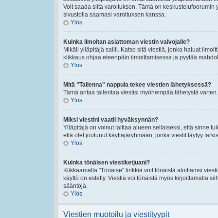
Voit saada siitä varoituksen. Tämä on keskustelufoorumin y
sivustolla saamasi varoituksen kanssa.
Ylös
Kuinka ilmoitan asiattoman viestin valvojalle?
Mikäli ylläpitäjä sallii. Katso sitä viestiä, jonka haluat ilmo
klikkaus ohjaa eteenpäin ilmoittamisessa ja pyytää mahdolli
Ylös
Mitä "Tallenna" nappula tekee viestien lähetyksessä?
Tämä antaa tallentaa viestisi myöhempää lähetystä varten. 
Ylös
Miksi viestini vaatii hyväksynnän?
Ylläpitäjä on voinut laittaa alueen sellaiseksi, että sinne t
että olet joutunut käyttäjäryhmään, jonka viestit täytyy tarki
Ylös
Kuinka tönäisen viestiketjuani?
Klikkaamalla "Tönäise" linkkiä voit tönäistä aloittamsi viest
käyttö on estetty. Viestiä voi tönäistä myös kirjoittamalla s
sääntöjä.
Ylös
Viestien muotoilu ja viestityypit