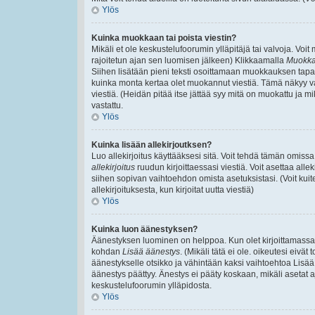
Ylös
Kuinka muokkaan tai poista viestin?
Mikäli et ole keskustelufoorumin ylläpitäjä tai valvoja. Voi
rajoitetun ajan sen luomisen jälkeen) Klikkaamalla
Muokk
Siihen lisätään pieni teksti osoittamaan muokkauksen ta
kuinka monta kertaa olet muokannut viestiä. Tämä näkyy vain,
viestiä. (Heidän pitää itse jättää syy mitä on muokattu ja mi
vastattu.
Ylös
Kuinka lisään allekirjoutksen?
Luo allekirjoitus käyttääksesi sitä. Voit tehdä tämän omissa 
allekirjoitus
ruudun kirjoittaessasi viestiä. Voit asettaa allek
siihen sopivan vaihtoehdon omista asetuksistasi. (Voit kuit
allekirjoituksesta, kun kirjoitat uutta viestiä)
Ylös
Kuinka luon äänestyksen?
Äänestyksen luominen on helppoa. Kun olet kirjoittamassa v
kohdan
Lisää äänestys
. (Mikäli tätä ei ole. oikeutesi eiv
äänestykselle otsikko ja vähintään kaksi vaihtoehtoa Lisää k
äänestys päättyy. Änestys ei pääty koskaan, mikäli asetat aj
keskustelufoorumin ylläpidosta.
Ylös