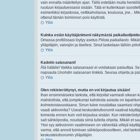
vain ennalta määritellyn ajan. Tällä estetään muita henkilöi
ruutuun kirjautuessassi sisään. Tätä ei kuitenkaan suositell
esimerkiksi kirjastossa, nettikahvilassa, koulussa, jne... Mik
ottanut tämän toiminnon pois käytöstä.
Ylös
Kuinka estän käyttäjänimeni näkymästä paikallaolijoide
Omassa profiilissasi löytyy asetus
Piilota paikallaolo
. Mikä
ylläpitäjiin, valvojiin ja itsellesi. Sinut lasketaan tällöin pi
Ylös
Kadotin salasanani!
Älä hätäile! Vaikka salasanaasi ei voidakaan palauttaa. Se
napsauta
Unohdin salasanan
linkkiä. Seuraa ohjeita ja p
Ylös
Olen rekisteröitynyt, mutta en voi kirjautua sisään!
Ihan ensimmäiseksi tarkista, että kirjoitat varmasti oikea
mahdollista, että jompikumpi kahdesta asiasta on tapahtun
kolmetoistavuotiaana
. Sinun tulee noudattaa saamiasi ohjei
vaadi aktivointia? Useat keskustelufoorumit vaativat käyttäjä
toimesta ennen kuin voit kirjautua sisään. Kun rekisteröidyit
sait sähköpostia, noudata siinä tulleita ohjeita. Mikäli et
Yksi syy aktivoinnin vaatimiseen on vähentää
villejä
käyttä
varma, että annoit toimivan sähköpostiosoitteen, olet tarkis
keskustelufoorumin ylläpitäjiin.